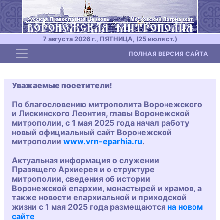
7 августа 2026 г., ПЯТНИЦА, (25 июля ст.)
Toggle navigation
ПОЛНАЯ ВЕРСИЯ САЙТА
Уважаемые посетители!
По благословению митрополита Воронежского
и Лискинского Леонтия, главы Воронежской
митрополии, с 1 мая 2025 года начал работу
новый официальный сайт Воронежской
митрополии
www.vrn-eparhia.ru
.
Актуальная информация о служении
Правящего Архиерея и о структуре
митрополии, сведения об истории
Воронежской епархии, монастырей и храмов, а
также новости епархиальной и приходской
жизни с 1 мая 2025 года размещаются
на новом
сайте