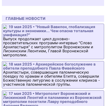
ГЛАВНЫЕ НОВОСТИ
19 мая 2025 • "Новый Вавилон, глобализация
культуры и экономики... Чем опасна тотальная
унификация?"
Выпуск продолжает цикл духовно-
просветительских программ-интервью "Слово
Архипастыря" с митрополитом Воронежским и
Лискинским Леонтием, Главой Воронежской
митрополии.
18 мая 2025 • Архиерейское богослужение в
обители преподобного Павла Фивейского
Архипастыри, совершающие паломническую
поездку по храмам и обителям Египта, совершили
Божественную литургию в сослужении клириков -
участников паломнической группы.
17 мая 2025 • Митрополит Воронежский и
Лискинский Леонтий и паломники из Воронежской
митрополии посетили Лавру преподобного
Антония Великого