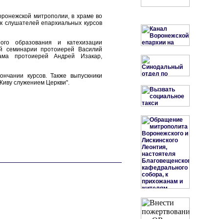
оронежской митрополии, в храме во
к слушателей епархиальных курсов
ного образования и катехизации
ой семинарии протоиерей Василий
рама протоиерей Андрей Изакар,
ончании курсов. Также выпускники
"Живу служением Церкви".