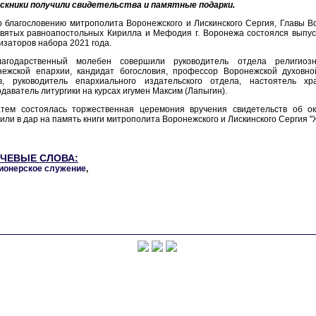
скники получили свидетельства и памятные подарки.
 благословению митрополита Воронежского и Лискинского Сергия, Главы В
вятых равноапостольных Кирилла и Мефодия г. Воронежа состоялся выпус
изаторов набора 2021 года.
лагодарственный молебен совершили руководитель отдела религиоз
нежской епархии, кандидат богословия, профессор Воронежской духовн
в, руководитель епархиального издательского отдела, настоятель х
даватель литургики на курсах игумен Максим (Лапыгин).
атем состоялась торжественная церемония вручения свидетельств об ок
или в дар на память книги митрополита Воронежского и Лискинского Сергия 
ЧЕВЫЕ СЛОВА:
ионерское служение
,