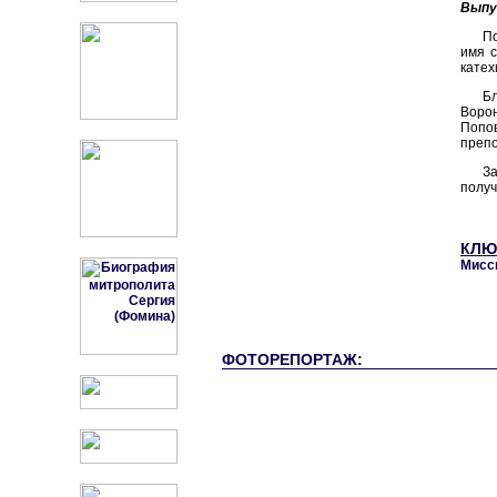
Выпу
По
имя с
катех
Б
Воро
Попо
препо
З
получ
КЛЮ
Мисс
ФОТОРЕПОРТАЖ: