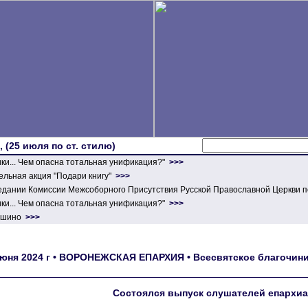
 (25 июля по ст. стилю)
ики... Чем опасна тотальная унификация?"
>>>
льная акция "Подари книгу"
>>>
едании Комиссии Межсоборного Присутствия Русской Православной Церкви п
ики... Чем опасна тотальная унификация?"
>>>
ершино
>>>
июня 2024 г • ВОРОНЕЖСКАЯ ЕПАРХИЯ • Всесвятское благочиние
Состоялся выпуск слушателей епархиа