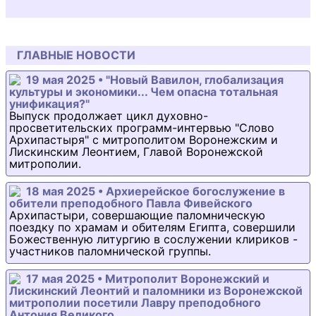
ГЛАВНЫЕ НОВОСТИ
19 мая 2025 • "Новый Вавилон, глобализация
культуры и экономики... Чем опасна тотальная
унификация?"
Выпуск продолжает цикл духовно-
просветительских программ-интервью "Слово
Архипастыря" с митрополитом Воронежским и
Лискинским Леонтием, Главой Воронежской
митрополии.
18 мая 2025 • Архиерейское богослужение в
обители преподобного Павла Фивейского
Архипастыри, совершающие паломническую
поездку по храмам и обителям Египта, совершили
Божественную литургию в сослужении клириков -
участников паломнической группы.
17 мая 2025 • Митрополит Воронежский и
Лискинский Леонтий и паломники из Воронежской
митрополии посетили Лавру преподобного
Антония Великого