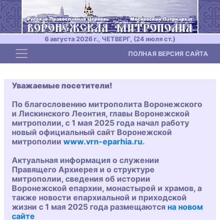
6 августа 2026 г., ЧЕТВЕРГ, (24 июля ст.)
Toggle navigation
ПОЛНАЯ ВЕРСИЯ САЙТА
Уважаемые посетители!
По благословению митрополита Воронежского
и Лискинского Леонтия, главы Воронежской
митрополии, с 1 мая 2025 года начал работу
новый официальный сайт Воронежской
митрополии
www.vrn-eparhia.ru
.
Актуальная информация о служении
Правящего Архиерея и о структуре
митрополии, сведения об истории
Воронежской епархии, монастырей и храмов, а
также новости епархиальной и приходской
жизни с 1 мая 2025 года размещаются
на новом
сайте