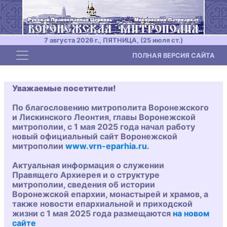
7 августа 2026 г., ПЯТНИЦА, (25 июля ст.)
Toggle navigation
ПОЛНАЯ ВЕРСИЯ САЙТА
Уважаемые посетители!
По благословению митрополита Воронежского
и Лискинского Леонтия, главы Воронежской
митрополии, с 1 мая 2025 года начал работу
новый официальный сайт Воронежской
митрополии
www.vrn-eparhia.ru
.
Актуальная информация о служении
Правящего Архиерея и о структуре
митрополии, сведения об истории
Воронежской епархии, монастырей и храмов, а
также новости епархиальной и приходской
жизни с 1 мая 2025 года размещаются
на новом
сайте