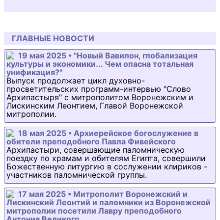
ГЛАВНЫЕ НОВОСТИ
19 мая 2025 • "Новый Вавилон, глобализация
культуры и экономики... Чем опасна тотальная
унификация?"
Выпуск продолжает цикл духовно-
просветительских программ-интервью "Слово
Архипастыря" с митрополитом Воронежским и
Лискинским Леонтием, Главой Воронежской
митрополии.
18 мая 2025 • Архиерейское богослужение в
обители преподобного Павла Фивейского
Архипастыри, совершающие паломническую
поездку по храмам и обителям Египта, совершили
Божественную литургию в сослужении клириков -
участников паломнической группы.
17 мая 2025 • Митрополит Воронежский и
Лискинский Леонтий и паломники из Воронежской
митрополии посетили Лавру преподобного
Антония Великого