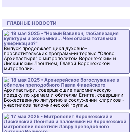
ГЛАВНЫЕ НОВОСТИ
19 мая 2025 • "Новый Вавилон, глобализация
культуры и экономики... Чем опасна тотальная
унификация?"
Выпуск продолжает цикл духовно-
просветительских программ-интервью "Слово
Архипастыря" с митрополитом Воронежским и
Лискинским Леонтием, Главой Воронежской
митрополии.
18 мая 2025 • Архиерейское богослужение в
обители преподобного Павла Фивейского
Архипастыри, совершающие паломническую
поездку по храмам и обителям Египта, совершили
Божественную литургию в сослужении клириков -
участников паломнической группы.
17 мая 2025 • Митрополит Воронежский и
Лискинский Леонтий и паломники из Воронежской
митрополии посетили Лавру преподобного
Антония Великого