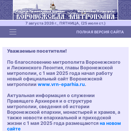
7 августа 2026 г., ПЯТНИЦА, (25 июля ст.)
Toggle navigation
ПОЛНАЯ ВЕРСИЯ САЙТА
Уважаемые посетители!
По благословению митрополита Воронежского
и Лискинского Леонтия, главы Воронежской
митрополии, с 1 мая 2025 года начал работу
новый официальный сайт Воронежской
митрополии
www.vrn-eparhia.ru
.
Актуальная информация о служении
Правящего Архиерея и о структуре
митрополии, сведения об истории
Воронежской епархии, монастырей и храмов, а
также новости епархиальной и приходской
жизни с 1 мая 2025 года размещаются
на новом
сайте