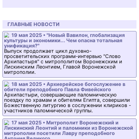
ГЛАВНЫЕ НОВОСТИ
19 мая 2025 • "Новый Вавилон, глобализация
культуры и экономики... Чем опасна тотальная
унификация?"
Выпуск продолжает цикл духовно-
просветительских программ-интервью "Слово
Архипастыря" с митрополитом Воронежским и
Лискинским Леонтием, Главой Воронежской
митрополии.
18 мая 2025 • Архиерейское богослужение в
обители преподобного Павла Фивейского
Архипастыри, совершающие паломническую
поездку по храмам и обителям Египта, совершили
Божественную литургию в сослужении клириков -
участников паломнической группы.
17 мая 2025 • Митрополит Воронежский и
Лискинский Леонтий и паломники из Воронежской
митрополии посетили Лавру преподобного
Антония Великого