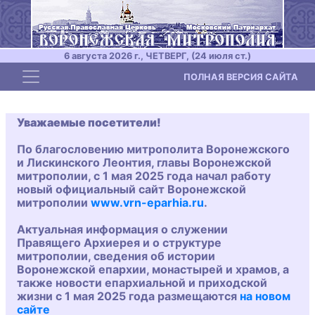
6 августа 2026 г., ЧЕТВЕРГ, (24 июля ст.)
Toggle navigation
ПОЛНАЯ ВЕРСИЯ САЙТА
Уважаемые посетители!
По благословению митрополита Воронежского
и Лискинского Леонтия, главы Воронежской
митрополии, с 1 мая 2025 года начал работу
новый официальный сайт Воронежской
митрополии
www.vrn-eparhia.ru
.
Актуальная информация о служении
Правящего Архиерея и о структуре
митрополии, сведения об истории
Воронежской епархии, монастырей и храмов, а
также новости епархиальной и приходской
жизни с 1 мая 2025 года размещаются
на новом
сайте