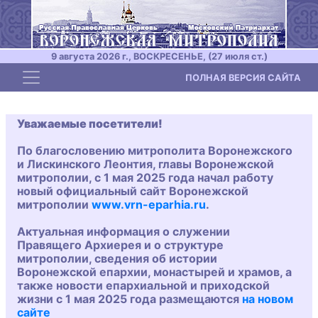
9 августа 2026 г., ВОСКРЕСЕНЬЕ, (27 июля ст.)
Toggle navigation
ПОЛНАЯ ВЕРСИЯ САЙТА
Уважаемые посетители!
По благословению митрополита Воронежского
и Лискинского Леонтия, главы Воронежской
митрополии, с 1 мая 2025 года начал работу
новый официальный сайт Воронежской
митрополии
www.vrn-eparhia.ru
.
Актуальная информация о служении
Правящего Архиерея и о структуре
митрополии, сведения об истории
Воронежской епархии, монастырей и храмов, а
также новости епархиальной и приходской
жизни с 1 мая 2025 года размещаются
на новом
сайте