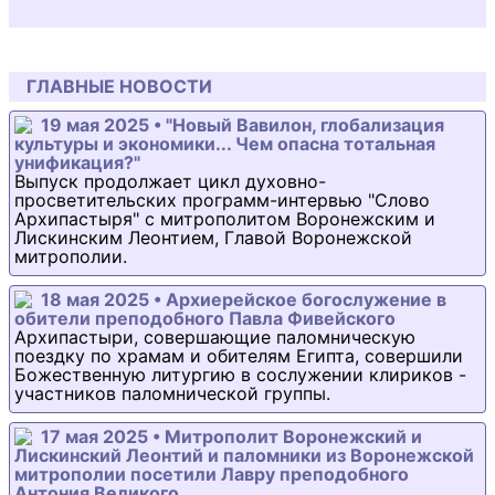
ГЛАВНЫЕ НОВОСТИ
19 мая 2025 • "Новый Вавилон, глобализация
культуры и экономики... Чем опасна тотальная
унификация?"
Выпуск продолжает цикл духовно-
просветительских программ-интервью "Слово
Архипастыря" с митрополитом Воронежским и
Лискинским Леонтием, Главой Воронежской
митрополии.
18 мая 2025 • Архиерейское богослужение в
обители преподобного Павла Фивейского
Архипастыри, совершающие паломническую
поездку по храмам и обителям Египта, совершили
Божественную литургию в сослужении клириков -
участников паломнической группы.
17 мая 2025 • Митрополит Воронежский и
Лискинский Леонтий и паломники из Воронежской
митрополии посетили Лавру преподобного
Антония Великого