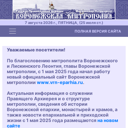
7 августа 2026 г., ПЯТНИЦА, (25 июля ст.)
Toggle navigation
ПОЛНАЯ ВЕРСИЯ САЙТА
Уважаемые посетители!
По благословению митрополита Воронежского
и Лискинского Леонтия, главы Воронежской
митрополии, с 1 мая 2025 года начал работу
новый официальный сайт Воронежской
митрополии
www.vrn-eparhia.ru
.
Актуальная информация о служении
Правящего Архиерея и о структуре
митрополии, сведения об истории
Воронежской епархии, монастырей и храмов, а
также новости епархиальной и приходской
жизни с 1 мая 2025 года размещаются
на новом
сайте