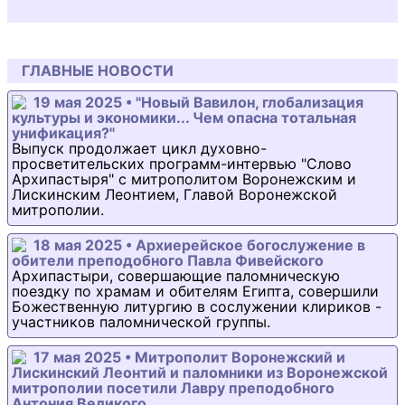
ГЛАВНЫЕ НОВОСТИ
19 мая 2025 • "Новый Вавилон, глобализация
культуры и экономики... Чем опасна тотальная
унификация?"
Выпуск продолжает цикл духовно-
просветительских программ-интервью "Слово
Архипастыря" с митрополитом Воронежским и
Лискинским Леонтием, Главой Воронежской
митрополии.
18 мая 2025 • Архиерейское богослужение в
обители преподобного Павла Фивейского
Архипастыри, совершающие паломническую
поездку по храмам и обителям Египта, совершили
Божественную литургию в сослужении клириков -
участников паломнической группы.
17 мая 2025 • Митрополит Воронежский и
Лискинский Леонтий и паломники из Воронежской
митрополии посетили Лавру преподобного
Антония Великого