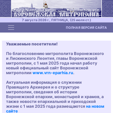
7 августа 2026 г., ПЯТНИЦА, (25 июля ст.)
Toggle navigation
ПОЛНАЯ ВЕРСИЯ САЙТА
Уважаемые посетители!
По благословению митрополита Воронежского
и Лискинского Леонтия, главы Воронежской
митрополии, с 1 мая 2025 года начал работу
новый официальный сайт Воронежской
митрополии
www.vrn-eparhia.ru
.
Актуальная информация о служении
Правящего Архиерея и о структуре
митрополии, сведения об истории
Воронежской епархии, монастырей и храмов, а
также новости епархиальной и приходской
жизни с 1 мая 2025 года размещаются
на новом
сайте