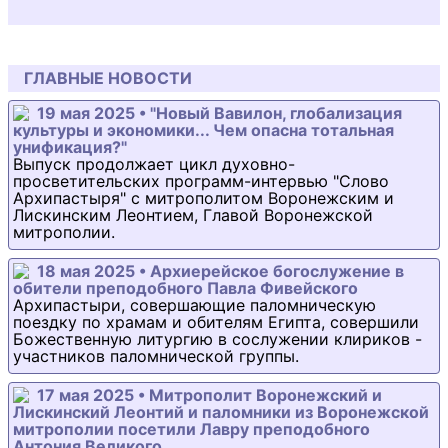
ГЛАВНЫЕ НОВОСТИ
19 мая 2025 • "Новый Вавилон, глобализация
культуры и экономики... Чем опасна тотальная
унификация?"
Выпуск продолжает цикл духовно-
просветительских программ-интервью "Слово
Архипастыря" с митрополитом Воронежским и
Лискинским Леонтием, Главой Воронежской
митрополии.
18 мая 2025 • Архиерейское богослужение в
обители преподобного Павла Фивейского
Архипастыри, совершающие паломническую
поездку по храмам и обителям Египта, совершили
Божественную литургию в сослужении клириков -
участников паломнической группы.
17 мая 2025 • Митрополит Воронежский и
Лискинский Леонтий и паломники из Воронежской
митрополии посетили Лавру преподобного
Антония Великого