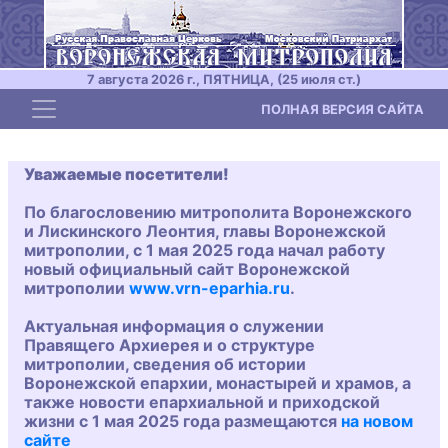
7 августа 2026 г., ПЯТНИЦА, (25 июля ст.)
Toggle navigation
ПОЛНАЯ ВЕРСИЯ САЙТА
Уважаемые посетители!
По благословению митрополита Воронежского
и Лискинского Леонтия, главы Воронежской
митрополии, с 1 мая 2025 года начал работу
новый официальный сайт Воронежской
митрополии
www.vrn-eparhia.ru
.
Актуальная информация о служении
Правящего Архиерея и о структуре
митрополии, сведения об истории
Воронежской епархии, монастырей и храмов, а
также новости епархиальной и приходской
жизни с 1 мая 2025 года размещаются
на новом
сайте