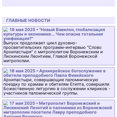
ГЛАВНЫЕ НОВОСТИ
19 мая 2025 • "Новый Вавилон, глобализация
культуры и экономики... Чем опасна тотальная
унификация?"
Выпуск продолжает цикл духовно-
просветительских программ-интервью "Слово
Архипастыря" с митрополитом Воронежским и
Лискинским Леонтием, Главой Воронежской
митрополии.
18 мая 2025 • Архиерейское богослужение в
обители преподобного Павла Фивейского
Архипастыри, совершающие паломническую
поездку по храмам и обителям Египта, совершили
Божественную литургию в сослужении клириков -
участников паломнической группы.
17 мая 2025 • Митрополит Воронежский и
Лискинский Леонтий и паломники из Воронежской
митрополии посетили Лавру преподобного
Антония Великого