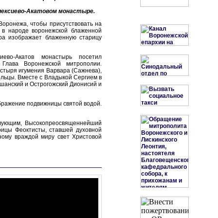
лексиево-Акатовом монастыре.
Воронежа, чтобы присутствовать на
 в народе воронежской блаженной
ра изображает блаженную старицу
ево-Акатов монастырь посетил
 Глава Воронежской митрополии.
стыря игумения Варвара (Сажнева),
льцы. Вместе с Владыкой Сергием в
ошанский и Острогожский Дионисий и
бражение подвижницы святой водой.
твующим, Высокопреосвященнейший
рицы Феоктисты, ставшей духовной
ному враждой миру свет Христовой