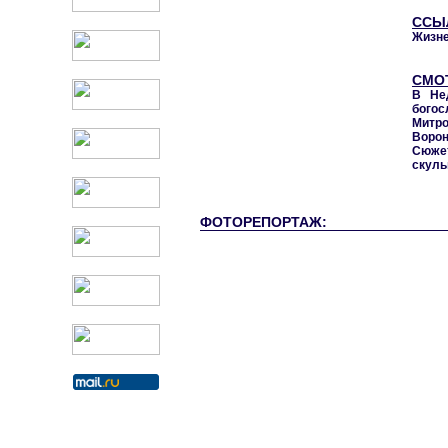
ССЫ
Жизне
СМО
В Не
богос
Митр
Ворон
Сюжет
скуль
ФОТОРЕПОРТАЖ: