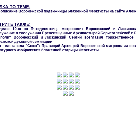
ЛКА ПО ТЕМЕ:
описание Воронежской подвижницы блаженной Феоктисты на сайте Алек
ТРИТЕ ТАКЖЕ:
делю 10-ю по Пятидесятнице митрополит Воронежский и Лискинск
лужение в сослужении Преосвященных Архипастырей Борисоглебской и 
ополит Воронежский и Лискинский Сергий возглавил торжественное 
ежской духовной семинарии
 телеканала "Союз": Правящий Архиерей Воронежской митрополии сов
птурного изображения блаженной старицы Феоктисты