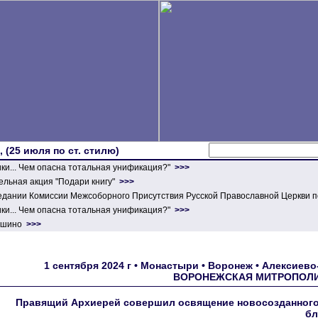
 (25 июля по ст. стилю)
ики... Чем опасна тотальная унификация?"
>>>
льная акция "Подари книгу"
>>>
едании Комиссии Межсоборного Присутствия Русской Православной Церкви п
ики... Чем опасна тотальная унификация?"
>>>
ершино
>>>
1 сентября 2024 г • Монастыри • Воронеж • Алексиев
ВОРОНЕЖСКАЯ МИТРОПОЛИ
Правящий Архиерей совершил освящение новосозданного
бл