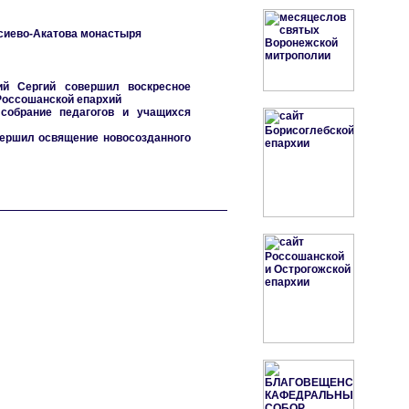
сиево-Акатова монастыря
ий Сергий совершил воскресное
Россошанской епархий
собрание педагогов и учащихся
ершил освящение новосозданного