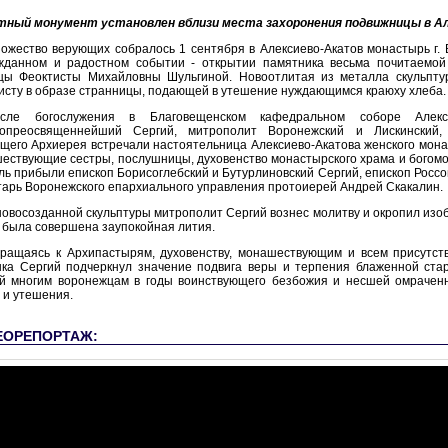
ный монумент установлен вблизи места захоронения подвижницы в А
ожество верующих собралось 1 сентября в Алексиево-Акатов монастырь г. 
жданном и радостном событии - открытии памятника весьма почитаемой
цы Феоктисты Михайловны Шульгиной. Новоотлитая из металла скульпту
исту в образе странницы, подающей в утешение нуждающимся краюху хлеба.
сле богослужения в Благовещенском кафедральном соборе Алекси
опреосвященнейший Сергий, митрополит Воронежский и Лискинский,
щего Архиерея встречали настоятельница Алексиево-Акатова женского мона
ествующие сестры, послушницы, духовенство монастырского храма и богомо
ль прибыли епископ Борисоглебский и Бутурлиновский Сергий, епископ Росс
тарь Воронежского епархиального управления протоиерей Андрей Скакалин.
новосозданной скульптуры митрополит Сергий вознес молитву и окропил изо
 была совершена заупокойная лития.
ращаясь к Архипастырям, духовенству, монашествующим и всем присутс
ка Сергий подчеркнул значение подвига веры и терпения блаженной ста
й многим воронежцам в годы воинствующего безбожия и несшей омрачен
 и утешения.
ЕОРЕПОРТАЖ: