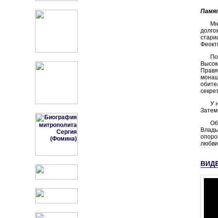
Памят
Мн
долго
стари
Феокт
По
Высок
Правя
монаш
обите
секре
У 
Затем
Об
Влады
опоро
любви
ВИД