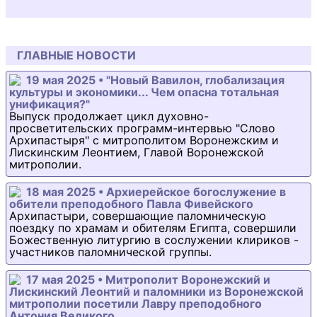
ГЛАВНЫЕ НОВОСТИ
19 мая 2025 • "Новый Вавилон, глобализация
культуры и экономики... Чем опасна тотальная
унификация?"
Выпуск продолжает цикл духовно-
просветительских программ-интервью "Слово
Архипастыря" с митрополитом Воронежским и
Лискинским Леонтием, Главой Воронежской
митрополии.
18 мая 2025 • Архиерейское богослужение в
обители преподобного Павла Фивейского
Архипастыри, совершающие паломническую
поездку по храмам и обителям Египта, совершили
Божественную литургию в сослужении клириков -
участников паломнической группы.
17 мая 2025 • Митрополит Воронежский и
Лискинский Леонтий и паломники из Воронежской
митрополии посетили Лавру преподобного
Антония Великого