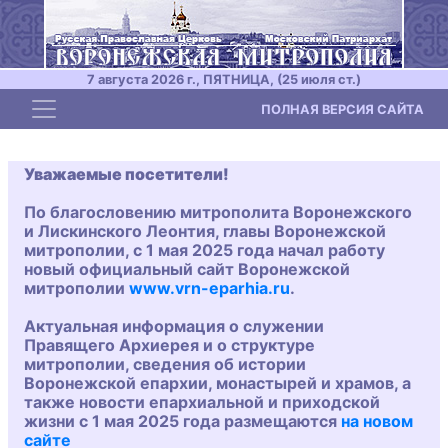
7 августа 2026 г., ПЯТНИЦА, (25 июля ст.)
Toggle navigation
ПОЛНАЯ ВЕРСИЯ САЙТА
Уважаемые посетители!
По благословению митрополита Воронежского
и Лискинского Леонтия, главы Воронежской
митрополии, с 1 мая 2025 года начал работу
новый официальный сайт Воронежской
митрополии
www.vrn-eparhia.ru
.
Актуальная информация о служении
Правящего Архиерея и о структуре
митрополии, сведения об истории
Воронежской епархии, монастырей и храмов, а
также новости епархиальной и приходской
жизни с 1 мая 2025 года размещаются
на новом
сайте