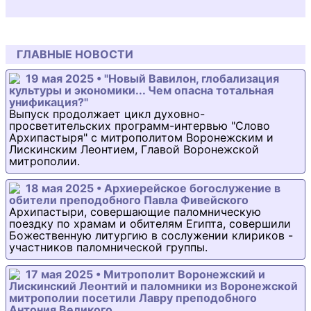
ГЛАВНЫЕ НОВОСТИ
19 мая 2025 • "Новый Вавилон, глобализация
культуры и экономики... Чем опасна тотальная
унификация?"
Выпуск продолжает цикл духовно-
просветительских программ-интервью "Слово
Архипастыря" с митрополитом Воронежским и
Лискинским Леонтием, Главой Воронежской
митрополии.
18 мая 2025 • Архиерейское богослужение в
обители преподобного Павла Фивейского
Архипастыри, совершающие паломническую
поездку по храмам и обителям Египта, совершили
Божественную литургию в сослужении клириков -
участников паломнической группы.
17 мая 2025 • Митрополит Воронежский и
Лискинский Леонтий и паломники из Воронежской
митрополии посетили Лавру преподобного
Антония Великого