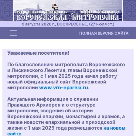
9 августа 2026 г., ВОСКРЕСЕНЬЕ, (27 июля ст.)
Toggle navigation
ПОЛНАЯ ВЕРСИЯ САЙТА
Уважаемые посетители!
По благословению митрополита Воронежского
и Лискинского Леонтия, главы Воронежской
митрополии, с 1 мая 2025 года начал работу
новый официальный сайт Воронежской
митрополии
www.vrn-eparhia.ru
.
Актуальная информация о служении
Правящего Архиерея и о структуре
митрополии, сведения об истории
Воронежской епархии, монастырей и храмов, а
также новости епархиальной и приходской
жизни с 1 мая 2025 года размещаются
на новом
сайте