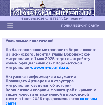
6 августа 2026 г., ЧЕТВЕРГ, (24 июля ст.)
Toggle navigation
ПОЛНАЯ ВЕРСИЯ САЙТА
Уважаемые посетители!
По благословению митрополита Воронежского
и Лискинского Леонтия, главы Воронежской
митрополии, с 1 мая 2025 года начал работу
новый официальный сайт Воронежской
митрополии
www.vrn-eparhia.ru
.
Актуальная информация о служении
Правящего Архиерея и о структуре
митрополии, сведения об истории
Воронежской епархии, монастырей и храмов, а
также новости епархиальной и приходской
жизни с 1 мая 2025 года размещаются
на новом
сайте