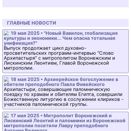
ГЛАВНЫЕ НОВОСТИ
19 мая 2025 • "Новый Вавилон, глобализация
культуры и экономики... Чем опасна тотальная
унификация?"
Выпуск продолжает цикл духовно-
просветительских программ-интервью "Слово
Архипастыря" с митрополитом Воронежским и
Лискинским Леонтием, Главой Воронежской
митрополии.
18 мая 2025 • Архиерейское богослужение в
обители преподобного Павла Фивейского
Архипастыри, совершающие паломническую
поездку по храмам и обителям Египта, совершили
Божественную литургию в сослужении клириков -
участников паломнической группы.
17 мая 2025 • Митрополит Воронежский и
Лискинский Леонтий и паломники из Воронежской
митрополии посетили Лавру преподобного
Антония Великого