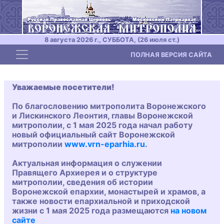
8 августа 2026 г., СУББОТА, (26 июля ст.)
Toggle navigation
ПОЛНАЯ ВЕРСИЯ САЙТА
Уважаемые посетители!
По благословению митрополита Воронежского
и Лискинского Леонтия, главы Воронежской
митрополии, с 1 мая 2025 года начал работу
новый официальный сайт Воронежской
митрополии
www.vrn-eparhia.ru
.
Актуальная информация о служении
Правящего Архиерея и о структуре
митрополии, сведения об истории
Воронежской епархии, монастырей и храмов, а
также новости епархиальной и приходской
жизни с 1 мая 2025 года размещаются
на новом
сайте