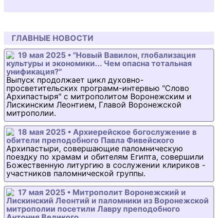
ГЛАВНЫЕ НОВОСТИ
19 мая 2025 • "Новый Вавилон, глобализация
культуры и экономики... Чем опасна тотальная
унификация?"
Выпуск продолжает цикл духовно-
просветительских программ-интервью "Слово
Архипастыря" с митрополитом Воронежским и
Лискинским Леонтием, Главой Воронежской
митрополии.
18 мая 2025 • Архиерейское богослужение в
обители преподобного Павла Фивейского
Архипастыри, совершающие паломническую
поездку по храмам и обителям Египта, совершили
Божественную литургию в сослужении клириков -
участников паломнической группы.
17 мая 2025 • Митрополит Воронежский и
Лискинский Леонтий и паломники из Воронежской
митрополии посетили Лавру преподобного
Антония Великого