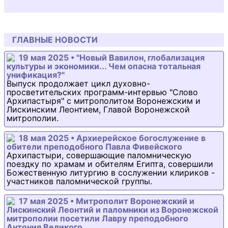
ГЛАВНЫЕ НОВОСТИ
19 мая 2025 • "Новый Вавилон, глобализация
культуры и экономики... Чем опасна тотальная
унификация?"
Выпуск продолжает цикл духовно-
просветительских программ-интервью "Слово
Архипастыря" с митрополитом Воронежским и
Лискинским Леонтием, Главой Воронежской
митрополии.
18 мая 2025 • Архиерейское богослужение в
обители преподобного Павла Фивейского
Архипастыри, совершающие паломническую
поездку по храмам и обителям Египта, совершили
Божественную литургию в сослужении клириков -
участников паломнической группы.
17 мая 2025 • Митрополит Воронежский и
Лискинский Леонтий и паломники из Воронежской
митрополии посетили Лавру преподобного
Антония Великого