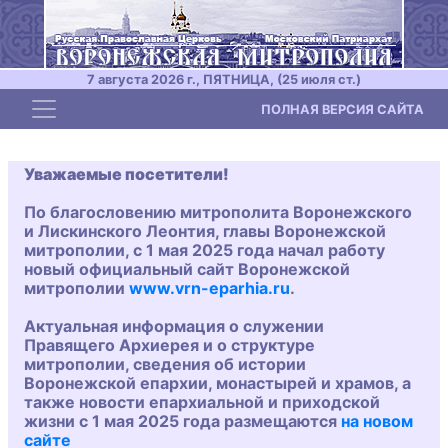
7 августа 2026 г., ПЯТНИЦА, (25 июля ст.)
Toggle navigation
ПОЛНАЯ ВЕРСИЯ САЙТА
Уважаемые посетители!
По благословению митрополита Воронежского
и Лискинского Леонтия, главы Воронежской
митрополии, с 1 мая 2025 года начал работу
новый официальный сайт Воронежской
митрополии
www.vrn-eparhia.ru
.
Актуальная информация о служении
Правящего Архиерея и о структуре
митрополии, сведения об истории
Воронежской епархии, монастырей и храмов, а
также новости епархиальной и приходской
жизни с 1 мая 2025 года размещаются
на новом
сайте