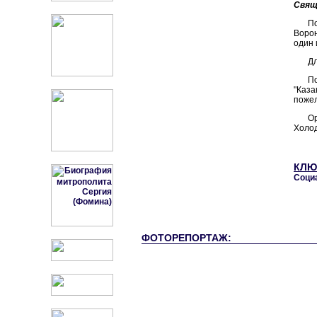
Свящ
П
Ворон
один 
Дл
П
"Каза
пожел
О
Холод
КЛЮ
Соци
ФОТОРЕПОРТАЖ: