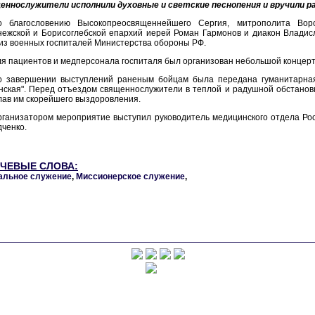
еннослужители исполнили духовные и светские песнопения и вручили 
о благословению Высокопреосвященнейшего Сергия, митрополита Ворон
ежской и Борисоглебской епархий иерей Роман Гармонов и диакон Владис
из военных госпиталей Министерства обороны РФ.
я пациентов и медперсонала госпиталя был организован небольшой концерт
о завершении выступлений раненым бойцам была передана гуманитарна
нская". Перед отъездом священнослужители в теплой и радушной обстано
ав им скорейшего выздоровления.
рганизатором мероприятие выступил руководитель медицинского отдела Ро
ченко.
ЧЕВЫЕ СЛОВА:
альное служение
,
Миссионерское служение
,