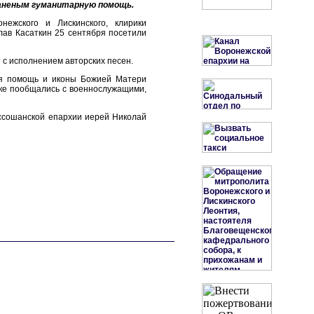
раненым гуманитарную помощь.
ежского и Лискинского, клирики
лав Касаткин 25 сентября посетили
 с исполнением авторских песен.
я помощь и иконы Божией Матери
вке пообщались с военнослужащими,
ссошанской епархии иерей Николай