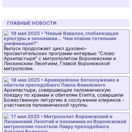
ГЛАВНЫЕ НОВОСТИ
19 мая 2025 • "Новый Вавилон, глобализация
культуры и экономики... Чем опасна тотальная
унификация?"
Выпуск продолжает цикл духовно-
просветительских программ-интервью "Слово
Архипастыря" с митрополитом Воронежским и
Лискинским Леонтием, Главой Воронежской
митрополии.
18 мая 2025 • Архиерейское богослужение в
обители преподобного Павла Фивейского
Архипастыри, совершающие паломническую
поездку по храмам и обителям Египта, совершили
Божественную литургию в сослужении клириков -
участников паломнической группы.
17 мая 2025 • Митрополит Воронежский и
Лискинский Леонтий и паломники из Воронежской
митрополии посетили Лавру преподобного
Антония Великого