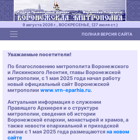
9 августа 2026 г., ВОСКРЕСЕНЬЕ, (27 июля ст.)
Toggle navigation
ПОЛНАЯ ВЕРСИЯ САЙТА
Уважаемые посетители!
По благословению митрополита Воронежского
и Лискинского Леонтия, главы Воронежской
митрополии, с 1 мая 2025 года начал работу
новый официальный сайт Воронежской
митрополии
www.vrn-eparhia.ru
.
Актуальная информация о служении
Правящего Архиерея и о структуре
митрополии, сведения об истории
Воронежской епархии, монастырей и храмов, а
также новости епархиальной и приходской
жизни с 1 мая 2025 года размещаются
на новом
сайте