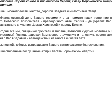
ополита Воронежского и Лискинского Сергия, Главу Воронежской митр
овителя.
ше Высокопреосвященство, дорогой Владыка и милостивый Отец!
 благословенный день Вашего тезоименитства примите наши искренние п
го Небесного покровителя - преподобного аввы Сергия - да укрепит Вас
астырского служения Церкви Христовой и народу Божию.
годня все мы, священнослужители и миряне, возносим сугубые молитвы о 
лостивый Господь даровал Вам крепость духовную и телесную, нескончае
нял Вас в здравии и благоденствии на многая и благая лета!
сыновней любовью испрашиваем Вашего святительского благословения.
ши смиренные послушники - клир и паства Воронежской епархии.