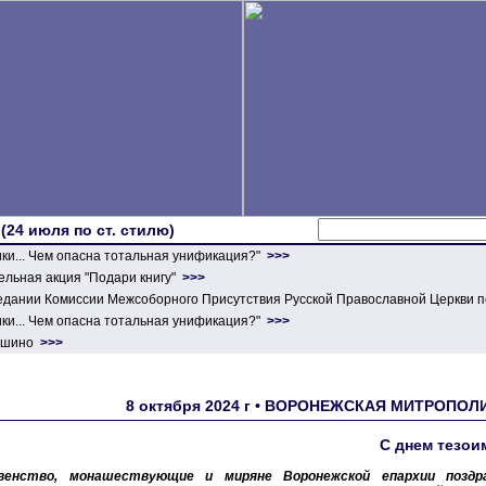
 (24 июля по ст. стилю)
ики... Чем опасна тотальная унификация?"
>>>
льная акция "Подари книгу"
>>>
едании Комиссии Межсоборного Присутствия Русской Православной Церкви п
ики... Чем опасна тотальная унификация?"
>>>
ершино
>>>
8 октября 2024 г • ВОРОНЕЖСКАЯ МИТРОПО
С днем тезои
венство, монашествующие и миряне Воронежской епархии поздр