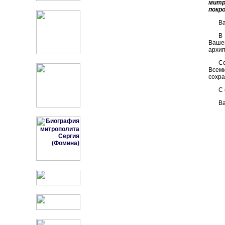
митр
покр
Ва
В
Ваше
архип
Се
Всеми
сохра
С 
Ва