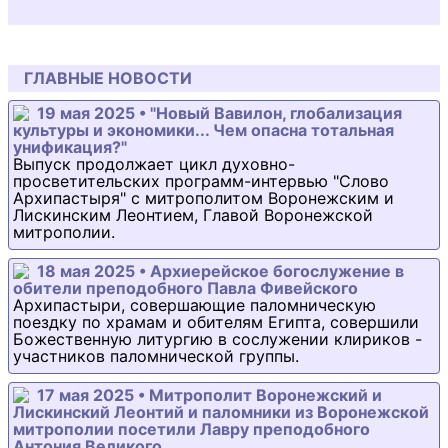
ГЛАВНЫЕ НОВОСТИ
19 мая 2025 • "Новый Вавилон, глобализация
культуры и экономики... Чем опасна тотальная
унификация?"
Выпуск продолжает цикл духовно-
просветительских программ-интервью "Слово
Архипастыря" с митрополитом Воронежским и
Лискинским Леонтием, Главой Воронежской
митрополии.
18 мая 2025 • Архиерейское богослужение в
обители преподобного Павла Фивейского
Архипастыри, совершающие паломническую
поездку по храмам и обителям Египта, совершили
Божественную литургию в сослужении клириков -
участников паломнической группы.
17 мая 2025 • Митрополит Воронежский и
Лискинский Леонтий и паломники из Воронежской
митрополии посетили Лавру преподобного
Антония Великого