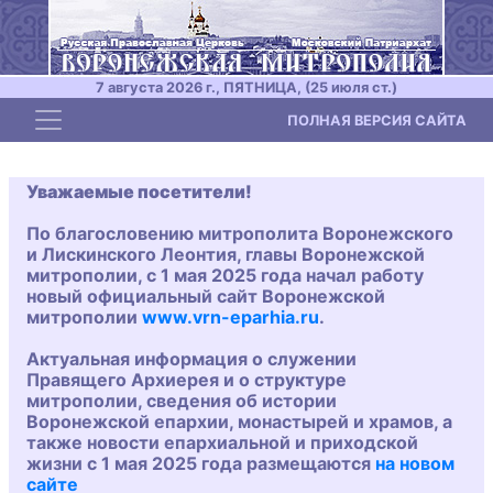
7 августа 2026 г., ПЯТНИЦА, (25 июля ст.)
Toggle navigation
ПОЛНАЯ ВЕРСИЯ САЙТА
Уважаемые посетители!
По благословению митрополита Воронежского
и Лискинского Леонтия, главы Воронежской
митрополии, с 1 мая 2025 года начал работу
новый официальный сайт Воронежской
митрополии
www.vrn-eparhia.ru
.
Актуальная информация о служении
Правящего Архиерея и о структуре
митрополии, сведения об истории
Воронежской епархии, монастырей и храмов, а
также новости епархиальной и приходской
жизни с 1 мая 2025 года размещаются
на новом
сайте