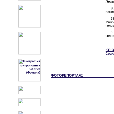
Прих
В 
пожил
2
Макси
челов
6
челов
КЛЮ
Соци
ФОТОРЕПОРТАЖ: