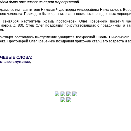
одом была организована серия мероприятий.
храме во имя святителя Николая Чудотворца микрорайона Никольское г. Во
ого человека. Приходом были организованы несколько праздничных меропри
8 сентября настоятель храма протоиерей Олег Гребенкин посетил ча
мовой, д. 83). Отец Олег поздравил присутствовавших с праздником, а т
ек.
 октября состоялось выступление учащихся воскресной школы Никольского
ека. Протоиерей Олег Гребенкин поздравил прихожан старшего возраста и вр
ЧЕВЫЕ СЛОВА:
альное служение
,