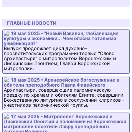
ГЛАВНЫЕ НОВОСТИ
19 мая 2025 • "Новый Вавилон, глобализация
культуры и экономики... Чем опасна тотальная
унификация?"
Выпуск продолжает цикл духовно-
просветительских программ-интервью "Слово
Архипастыря" с митрополитом Воронежским и
Лискинским Леонтием, Главой Воронежской
митрополии.
18 мая 2025 • Архиерейское богослужение в
обители преподобного Павла Фивейского
Архипастыри, совершающие паломническую
поездку по храмам и обителям Египта, совершили
Божественную литургию в сослужении клириков -
участников паломнической группы.
17 мая 2025 • Митрополит Воронежский и
Лискинский Леонтий и паломники из Воронежской
митрополии посетили Лавру преподобного
Антония Великого