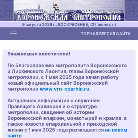
9 августа 2026 г., ВОСКРЕСЕНЬЕ, (27 июля ст.)
Toggle navigation
ПОЛНАЯ ВЕРСИЯ САЙТА
Уважаемые посетители!
По благословению митрополита Воронежского
и Лискинского Леонтия, главы Воронежской
митрополии, с 1 мая 2025 года начал работу
новый официальный сайт Воронежской
митрополии
www.vrn-eparhia.ru
.
Актуальная информация о служении
Правящего Архиерея и о структуре
митрополии, сведения об истории
Воронежской епархии, монастырей и храмов, а
также новости епархиальной и приходской
жизни с 1 мая 2025 года размещаются
на новом
сайте