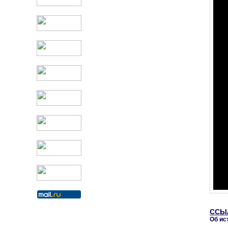
ССЫ
Об ис