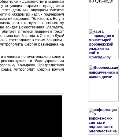
обратился к духовенству и мирянам
сутствующих в храме с праздником
В этот день мы ощущаем близкое
ту о каждом из нас", - подчеркнул
ам милосердия: "Близость к Богу, к
изнь соответствует евангельскому
 не войдет Божественная благодать.
 обитает в телеси повиннем греху"
олнила нас благодать Святого Духа!
ви и сострадания к своим ближним -
а митрополита Сергия размещена на
 к членам попечительского совета
реконструкции и благоукрашении
доровичу Ходыреву, Председателю
о храма митрополит Сергий вручил