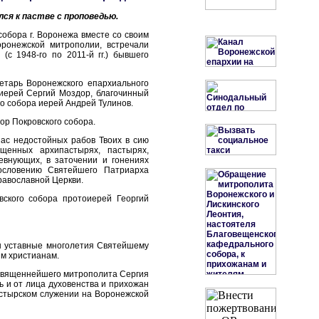
ся к пастве с проповедью.
обора г. Воронежа вместе со своим
ронежской митрополии, встречали
с 1948-го по 2011-й гг.) бывшего
етарь Воронежского епархиального
иерей Сергий Моздор, благочинный
о собора иерей Андрей Тулинов.
р Покровского собора.
нас недостойных рабов Твоих в сию
щенных архипастырях, пастырях,
евнующих, в заточении и гонениях
ословению Святейшего Патриарха
Православной Церкви.
ского собора протоиерей Георгий
ны уставные многолетия Святейшему
м христианам.
священнейшего митрополита Сергия
ь и от лица духовенства и прихожан
стырском служении на Воронежской