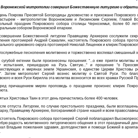
 Воронежской митрополии совершил Божественную литургию и обратил
день Покрова Пресвятой Богородицы духовенство и прихожане Покровского с
астырем - митрополитом Воронежским и Лискинским Сергием, Главой Во
ольный праздник Покровского собора столицы Черноземья, более 60 лет (
ральным собором Воронежской епархии.
совершении Божественной литургии Правящему Архиерею сослужили секр
ления протоиерей Андрей Скакалин, настоятель Покровского собора прото
ального церковного округа протоиерей Николай Лищенюк и клирик Покровског
гослужебные песнопения молитвенно и торжественно воспевал смешанный хо
 сугубой ектении были произнесены прошения: "...о еже прияти молитвы 
у испытания, пришедшую на Русь Святую..." и прошение "о Преосвя
ествующих и мирянах земли Украинския, о единстве Церкви Христовы р
". Затем митрополит Сергий вознес молитву о Святой Руси. По благ
вского и всея Руси Кирилла эта молитва возносится во всех храмах Русской 
ред причащением мирян проповедь о празднике произнес клирик Покров
юта.
ятых Христовых Таин в этот день причастились более 400 человек.
сле отпуста Литургии, по случаю престольного праздника, были возглаше
арху, Правящему Архиерею, богохранимой стране нашей и всем православны
стоятель Покровского собора протоиерей Сергий поблагодарил Высокопрео
губую радость молитвенного литургического общения в этот праздничный ден
зал Владыке пожелания здравия, долгоденствия и помощи Божией в архипа
.