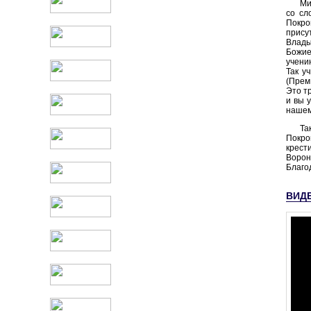
Ми
со сл
Покро
прису
Влады
Божие
учени
Так у
(Прем
Это т
и вы 
нашем
Та
Покро
крест
Ворон
Благо
ВИД