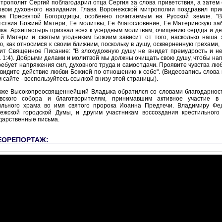
трополит Сергий поблагодарил отца Сергия за слова приветствия, а затем 
овом духовного назидания. Глава Воронежской митрополии поздравил при
ва Пресвятой Богородицы, особенно почитаемым на Русской земле. "
тствия Божией Матери, Ее молитвы, Ее благословение, Ее Материнскую забо
ка. Архипастырь призвал всех к усердным молитвам, очищению сердца и дел
й Матери и святым угодникам Божиим зависит от того, насколько наша ж
ю, как относимся к своим ближним, поскольку в душу, оскверненную грехами,
чит Священное Писание: "В злохудожную душу не внидет премудрость и не
. 1:4). Добрыми делами и молитвой мы должны очищать свою душу, чтобы нап
ребует напряжения сил, духовного труда и самоотдачи. Проявите чувства люб
увидите действие любви Божией по отношению к себе". (Видеозапись слов
 сайте - воспользуйтесь ссылкой внизу этой страницы).
кже Высокопреосвященнейший Владыка обратился со словами благодарности
вского собора и благотворителям, принимавшим активное участие в 
ильного храма во имя святого пророка Иоанна Предтечи. Владимиру Фе
ежской городской Думы, и другим участникам воссоздания крестильног
дарственные письма.
ЕОРЕПОРТАЖ: