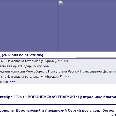
 (26 июля по ст. стилю)
ики... Чем опасна тотальная унификация?"
>>>
льная акция "Подари книгу"
>>>
едании Комиссии Межсоборного Присутствия Русской Православной Церкви п
ики... Чем опасна тотальная унификация?"
>>>
ершино
>>>
октября 2024 г • ВОРОНЕЖСКАЯ ЕПАРХИЯ • Центральное благоч
рополит Воронежский и Лискинский Сергий возглавил богосл
в 