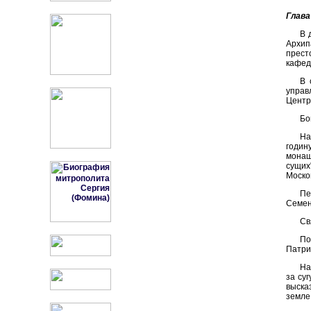
Глава
В 
Архип
прест
кафед
В 
управ
Центр
Бо
На
годин
монаш
сущих
Моско
Пе
Семен
Св
По
Патри
На
за су
выска
земле