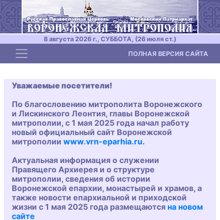
8 августа 2026 г., СУББОТА, (26 июля ст.)
Toggle navigation
ПОЛНАЯ ВЕРСИЯ САЙТА
Уважаемые посетители!
По благословению митрополита Воронежского
и Лискинского Леонтия, главы Воронежской
митрополии, с 1 мая 2025 года начал работу
новый официальный сайт Воронежской
митрополии
www.vrn-eparhia.ru
.
Актуальная информация о служении
Правящего Архиерея и о структуре
митрополии, сведения об истории
Воронежской епархии, монастырей и храмов, а
также новости епархиальной и приходской
жизни с 1 мая 2025 года размещаются
на новом
сайте