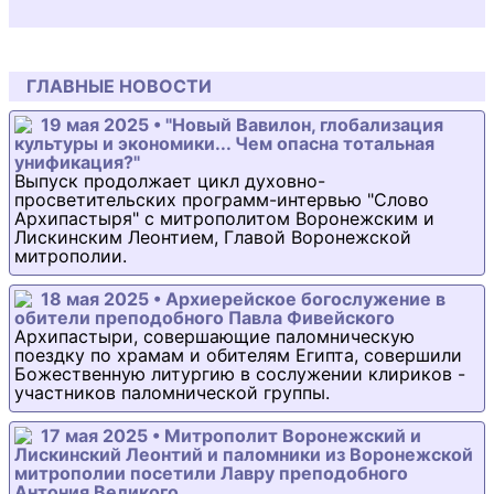
ГЛАВНЫЕ НОВОСТИ
19 мая 2025 • "Новый Вавилон, глобализация
культуры и экономики... Чем опасна тотальная
унификация?"
Выпуск продолжает цикл духовно-
просветительских программ-интервью "Слово
Архипастыря" с митрополитом Воронежским и
Лискинским Леонтием, Главой Воронежской
митрополии.
18 мая 2025 • Архиерейское богослужение в
обители преподобного Павла Фивейского
Архипастыри, совершающие паломническую
поездку по храмам и обителям Египта, совершили
Божественную литургию в сослужении клириков -
участников паломнической группы.
17 мая 2025 • Митрополит Воронежский и
Лискинский Леонтий и паломники из Воронежской
митрополии посетили Лавру преподобного
Антония Великого