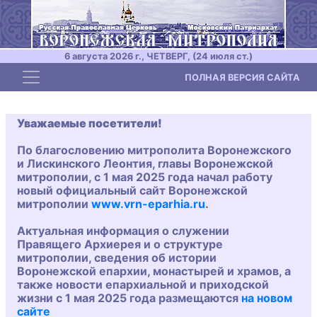
6 августа 2026 г., ЧЕТВЕРГ, (24 июля ст.)
Toggle navigation
ПОЛНАЯ ВЕРСИЯ САЙТА
Уважаемые посетители!
По благословению митрополита Воронежского
и Лискинского Леонтия, главы Воронежской
митрополии, с 1 мая 2025 года начал работу
новый официальный сайт Воронежской
митрополии
www.vrn-eparhia.ru
.
Актуальная информация о служении
Правящего Архиерея и о структуре
митрополии, сведения об истории
Воронежской епархии, монастырей и храмов, а
также новости епархиальной и приходской
жизни с 1 мая 2025 года размещаются
на новом
сайте