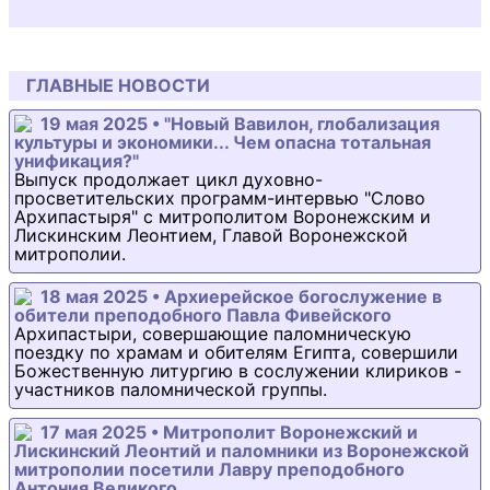
ГЛАВНЫЕ НОВОСТИ
19 мая 2025 • "Новый Вавилон, глобализация
культуры и экономики... Чем опасна тотальная
унификация?"
Выпуск продолжает цикл духовно-
просветительских программ-интервью "Слово
Архипастыря" с митрополитом Воронежским и
Лискинским Леонтием, Главой Воронежской
митрополии.
18 мая 2025 • Архиерейское богослужение в
обители преподобного Павла Фивейского
Архипастыри, совершающие паломническую
поездку по храмам и обителям Египта, совершили
Божественную литургию в сослужении клириков -
участников паломнической группы.
17 мая 2025 • Митрополит Воронежский и
Лискинский Леонтий и паломники из Воронежской
митрополии посетили Лавру преподобного
Антония Великого