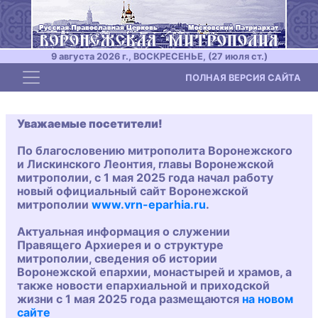
9 августа 2026 г., ВОСКРЕСЕНЬЕ, (27 июля ст.)
Toggle navigation
ПОЛНАЯ ВЕРСИЯ САЙТА
Уважаемые посетители!
По благословению митрополита Воронежского
и Лискинского Леонтия, главы Воронежской
митрополии, с 1 мая 2025 года начал работу
новый официальный сайт Воронежской
митрополии
www.vrn-eparhia.ru
.
Актуальная информация о служении
Правящего Архиерея и о структуре
митрополии, сведения об истории
Воронежской епархии, монастырей и храмов, а
также новости епархиальной и приходской
жизни с 1 мая 2025 года размещаются
на новом
сайте