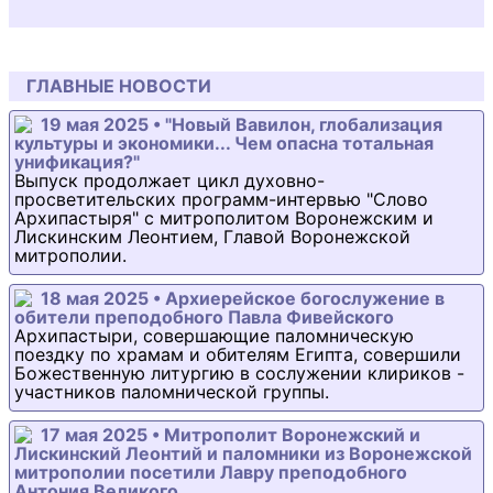
ГЛАВНЫЕ НОВОСТИ
19 мая 2025 • "Новый Вавилон, глобализация
культуры и экономики... Чем опасна тотальная
унификация?"
Выпуск продолжает цикл духовно-
просветительских программ-интервью "Слово
Архипастыря" с митрополитом Воронежским и
Лискинским Леонтием, Главой Воронежской
митрополии.
18 мая 2025 • Архиерейское богослужение в
обители преподобного Павла Фивейского
Архипастыри, совершающие паломническую
поездку по храмам и обителям Египта, совершили
Божественную литургию в сослужении клириков -
участников паломнической группы.
17 мая 2025 • Митрополит Воронежский и
Лискинский Леонтий и паломники из Воронежской
митрополии посетили Лавру преподобного
Антония Великого