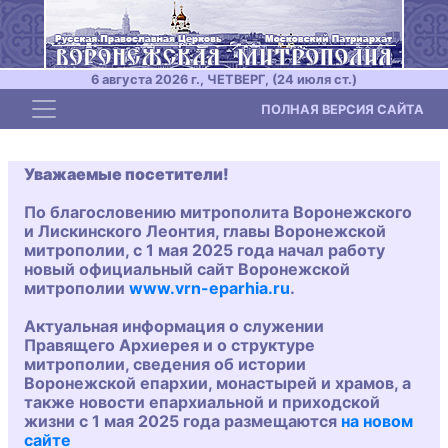
6 августа 2026 г., ЧЕТВЕРГ, (24 июля ст.)
Toggle navigation
ПОЛНАЯ ВЕРСИЯ САЙТА
Уважаемые посетители!
По благословению митрополита Воронежского
и Лискинского Леонтия, главы Воронежской
митрополии, с 1 мая 2025 года начал работу
новый официальный сайт Воронежской
митрополии
www.vrn-eparhia.ru
.
Актуальная информация о служении
Правящего Архиерея и о структуре
митрополии, сведения об истории
Воронежской епархии, монастырей и храмов, а
также новости епархиальной и приходской
жизни с 1 мая 2025 года размещаются
на новом
сайте