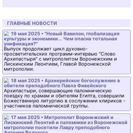
ГЛАВНЫЕ НОВОСТИ
19 мая 2025 • "Новый Вавилон, глобализация
культуры и экономики... Чем опасна тотальная
унификация?"
Выпуск продолжает цикл духовно-
просветительских программ-интервью "Слово
Архипастыря" с митрополитом Воронежским и
Лискинским Леонтием, Главой Воронежской
митрополии.
18 мая 2025 • Архиерейское богослужение в
обители преподобного Павла Фивейского
Архипастыри, совершающие паломническую
поездку по храмам и обителям Египта, совершили
Божественную литургию в сослужении клириков -
участников паломнической группы.
17 мая 2025 • Митрополит Воронежский и
Лискинский Леонтий и паломники из Воронежской
митрополии посетили Лавру преподобного
Антония Великого