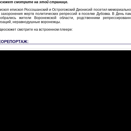
осюжет смотрите на этой странице.
ископ епископ Россошанский и Острогожский Дионисий посетил мемориально
 захоронения жертв политических репрессий в поселке Дубовка. В День па
обрались жители Воронежской области, родственники репрессированн
изаций, неравнодушные воронежцы.
деосюжет смотрите на встроенном плеере:
ЕОРЕПОРТАЖ: