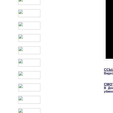
ССЫ
Видео
СМО
В Ден
убие