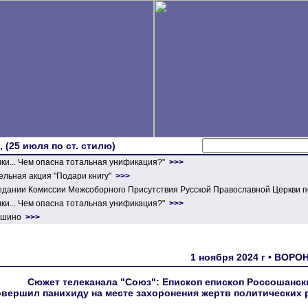
 (25 июля по ст. стилю)
ики... Чем опасна тотальная унификация?"
>>>
льная акция "Подари книгу"
>>>
едании Комиссии Межсоборного Присутствия Русской Православной Церкви п
ики... Чем опасна тотальная унификация?"
>>>
ершино
>>>
1 ноября 2024 г • ВОР
Сюжет телеканала "Союз": Епископ епископ Россошанс
овершил панихиду на месте захоронения жертв политических 