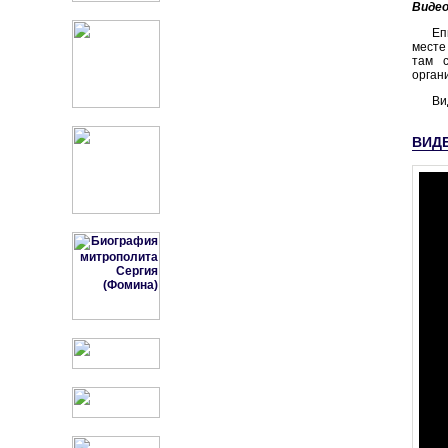
Виде
Еп
месте
там с
орган
Ви
ВИД