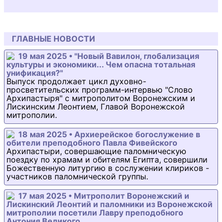
ГЛАВНЫЕ НОВОСТИ
19 мая 2025 • "Новый Вавилон, глобализация
культуры и экономики... Чем опасна тотальная
унификация?"
Выпуск продолжает цикл духовно-
просветительских программ-интервью "Слово
Архипастыря" с митрополитом Воронежским и
Лискинским Леонтием, Главой Воронежской
митрополии.
18 мая 2025 • Архиерейское богослужение в
обители преподобного Павла Фивейского
Архипастыри, совершающие паломническую
поездку по храмам и обителям Египта, совершили
Божественную литургию в сослужении клириков -
участников паломнической группы.
17 мая 2025 • Митрополит Воронежский и
Лискинский Леонтий и паломники из Воронежской
митрополии посетили Лавру преподобного
Антония Великого