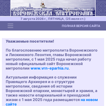
7 августа 2026 г., ПЯТНИЦА, (25 июля ст.)
Toggle navigation
ПОЛНАЯ ВЕРСИЯ САЙТА
Уважаемые посетители!
По благословению митрополита Воронежского
и Лискинского Леонтия, главы Воронежской
митрополии, с 1 мая 2025 года начал работу
новый официальный сайт Воронежской
митрополии
www.vrn-eparhia.ru
.
Актуальная информация о служении
Правящего Архиерея и о структуре
митрополии, сведения об истории
Воронежской епархии, монастырей и храмов, а
также новости епархиальной и приходской
жизни с 1 мая 2025 года размещаются
на новом
сайте