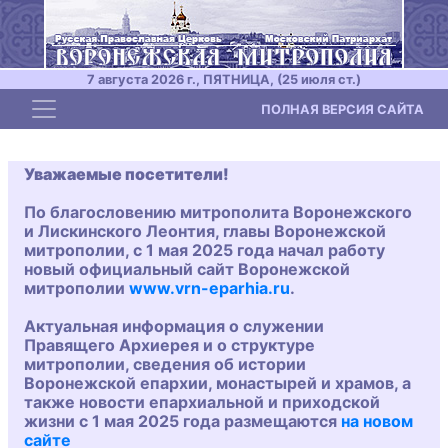
7 августа 2026 г., ПЯТНИЦА, (25 июля ст.)
Toggle navigation
ПОЛНАЯ ВЕРСИЯ САЙТА
Уважаемые посетители!
По благословению митрополита Воронежского
и Лискинского Леонтия, главы Воронежской
митрополии, с 1 мая 2025 года начал работу
новый официальный сайт Воронежской
митрополии
www.vrn-eparhia.ru
.
Актуальная информация о служении
Правящего Архиерея и о структуре
митрополии, сведения об истории
Воронежской епархии, монастырей и храмов, а
также новости епархиальной и приходской
жизни с 1 мая 2025 года размещаются
на новом
сайте