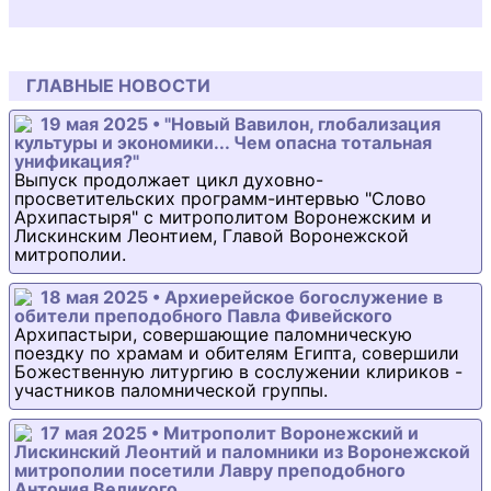
ГЛАВНЫЕ НОВОСТИ
19 мая 2025 • "Новый Вавилон, глобализация
культуры и экономики... Чем опасна тотальная
унификация?"
Выпуск продолжает цикл духовно-
просветительских программ-интервью "Слово
Архипастыря" с митрополитом Воронежским и
Лискинским Леонтием, Главой Воронежской
митрополии.
18 мая 2025 • Архиерейское богослужение в
обители преподобного Павла Фивейского
Архипастыри, совершающие паломническую
поездку по храмам и обителям Египта, совершили
Божественную литургию в сослужении клириков -
участников паломнической группы.
17 мая 2025 • Митрополит Воронежский и
Лискинский Леонтий и паломники из Воронежской
митрополии посетили Лавру преподобного
Антония Великого