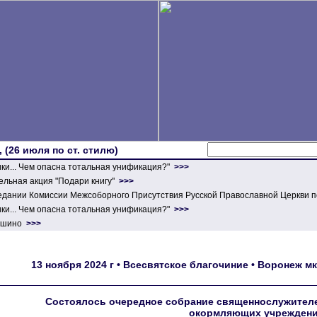
 (26 июля по ст. стилю)
ики... Чем опасна тотальная унификация?"
>>>
льная акция "Подари книгу"
>>>
едании Комиссии Межсоборного Присутствия Русской Православной Церкви п
ики... Чем опасна тотальная унификация?"
>>>
ершино
>>>
13 ноября 2024 г • Всесвятское благочиние • Воронеж мк
Состоялось очередное собрание священнослужител
окормляющих учреждени