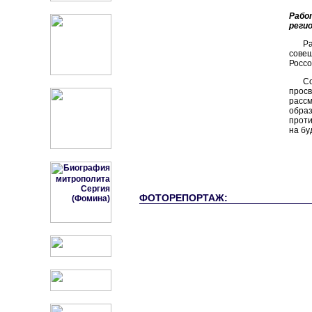
Рабо
реги
Р
совещ
Россо
С
прос
расс
обра
прот
на бу
ФОТОРЕПОРТАЖ: