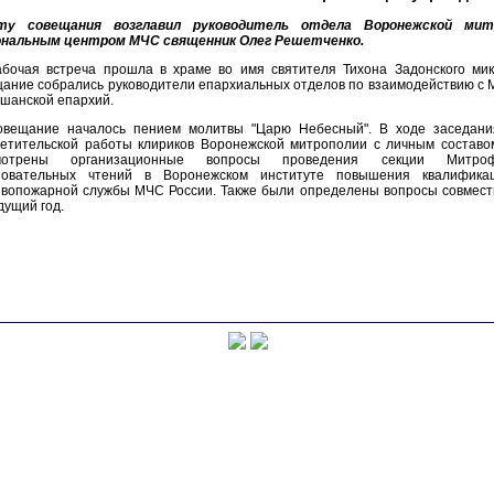
ту совещания возглавил руководитель отдела Воронежской мит
ональным центром МЧС священник Олег Решетченко.
абочая встреча прошла в храме во имя святителя Тихона Задонского ми
ание собрались руководители епархиальных отделов по взаимодействию с 
шанской епархий.
овещание началось пением молитвы "Царю Небесный". В ходе заседани
ветительской работы клириков Воронежской митрополии с личным составо
мотрены организационные вопросы проведения секции Митрофан
зовательных чтений в Воронежском институте повышения квалификац
ивопожарной службы МЧС России. Также были определены вопросы совмест
дущий год.