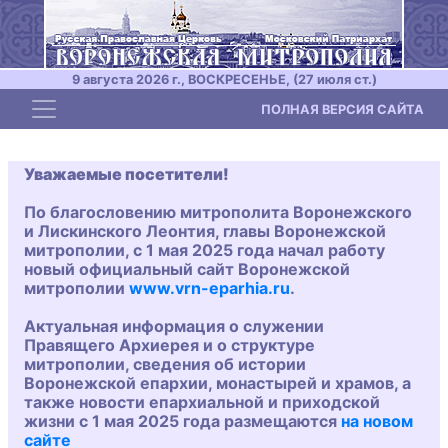
9 августа 2026 г., ВОСКРЕСЕНЬЕ, (27 июля ст.)
Toggle navigation
ПОЛНАЯ ВЕРСИЯ САЙТА
Уважаемые посетители!
По благословению митрополита Воронежского
и Лискинского Леонтия, главы Воронежской
митрополии, с 1 мая 2025 года начал работу
новый официальный сайт Воронежской
митрополии
www.vrn-eparhia.ru
.
Актуальная информация о служении
Правящего Архиерея и о структуре
митрополии, сведения об истории
Воронежской епархии, монастырей и храмов, а
также новости епархиальной и приходской
жизни с 1 мая 2025 года размещаются
на новом
сайте