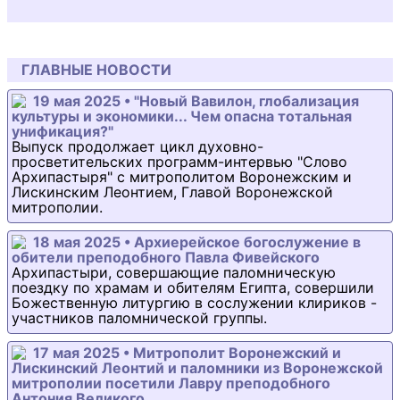
ГЛАВНЫЕ НОВОСТИ
19 мая 2025 • "Новый Вавилон, глобализация
культуры и экономики... Чем опасна тотальная
унификация?"
Выпуск продолжает цикл духовно-
просветительских программ-интервью "Слово
Архипастыря" с митрополитом Воронежским и
Лискинским Леонтием, Главой Воронежской
митрополии.
18 мая 2025 • Архиерейское богослужение в
обители преподобного Павла Фивейского
Архипастыри, совершающие паломническую
поездку по храмам и обителям Египта, совершили
Божественную литургию в сослужении клириков -
участников паломнической группы.
17 мая 2025 • Митрополит Воронежский и
Лискинский Леонтий и паломники из Воронежской
митрополии посетили Лавру преподобного
Антония Великого