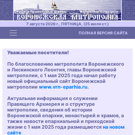
7 августа 2026 г., ПЯТНИЦА, (25 июля ст.)
Toggle navigation
ПОЛНАЯ ВЕРСИЯ САЙТА
Уважаемые посетители!
По благословению митрополита Воронежского
и Лискинского Леонтия, главы Воронежской
митрополии, с 1 мая 2025 года начал работу
новый официальный сайт Воронежской
митрополии
www.vrn-eparhia.ru
.
Актуальная информация о служении
Правящего Архиерея и о структуре
митрополии, сведения об истории
Воронежской епархии, монастырей и храмов, а
также новости епархиальной и приходской
жизни с 1 мая 2025 года размещаются
на новом
сайте