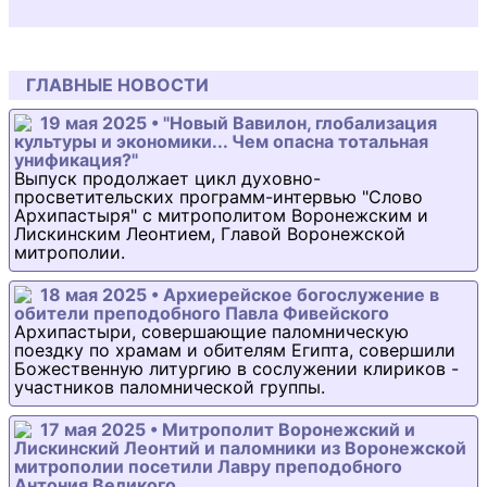
ГЛАВНЫЕ НОВОСТИ
19 мая 2025 • "Новый Вавилон, глобализация
культуры и экономики... Чем опасна тотальная
унификация?"
Выпуск продолжает цикл духовно-
просветительских программ-интервью "Слово
Архипастыря" с митрополитом Воронежским и
Лискинским Леонтием, Главой Воронежской
митрополии.
18 мая 2025 • Архиерейское богослужение в
обители преподобного Павла Фивейского
Архипастыри, совершающие паломническую
поездку по храмам и обителям Египта, совершили
Божественную литургию в сослужении клириков -
участников паломнической группы.
17 мая 2025 • Митрополит Воронежский и
Лискинский Леонтий и паломники из Воронежской
митрополии посетили Лавру преподобного
Антония Великого