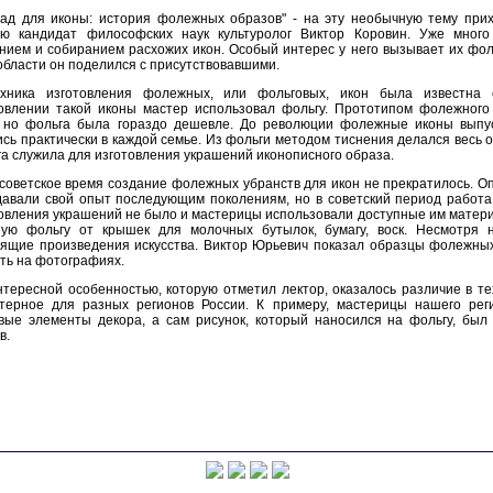
Сад для иконы: история фолежных образов" - на эту необычную тему при
ию кандидат философских наук культуролог Виктор Коровин. Уже мног
нием и собиранием расхожих икон. Особый интерес у него вызывает их фо
области он поделился с присутствовавшими.
ехника изготовления фолежных, или фольговых, икон была известна
товлении такой иконы мастер использовал фольгу. Прототипом фолежного
, но фольга была гораздо дешевле. До революции фолежные иконы выпус
сь практически в каждой семье. Из фольги методом тиснения делался весь об
а служила для изготовления украшений иконописного образа.
советское время создание фолежных убранств для икон не прекратилось. О
авали свой опыт последующим поколениям, но в советский период работа
овления украшений не было и мастерицы использовали доступные им матери
ную фольгу от крышек для молочных бутылок, бумагу, воск. Несмотря н
ящие произведения искусства. Виктор Юрьевич показал образцы фолежных
ть на фотографиях.
нтересной особенностью, которую отметил лектор, оказалось различие в 
ктерное для разных регионов России. К примеру, мастерицы нашего рег
вые элементы декора, а сам рисунок, который наносился на фольгу, был
в.