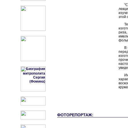
"
лекц
изуче
этой 
Т
изго
риза
имели
фольг
В 
перед
изгот
проч
насто
увиде
И
хара
воско
круже
ФОТОРЕПОРТАЖ: