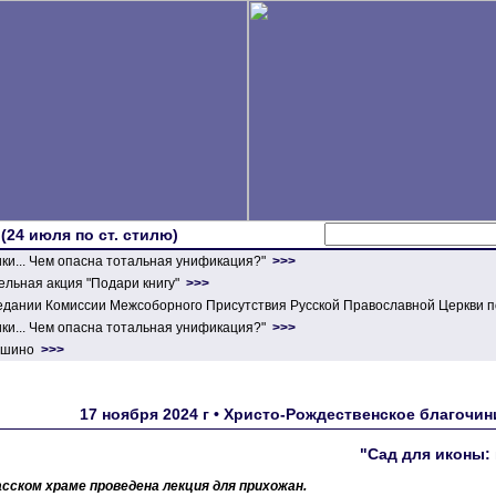
 (24 июля по ст. стилю)
ики... Чем опасна тотальная унификация?"
>>>
льная акция "Подари книгу"
>>>
едании Комиссии Межсоборного Присутствия Русской Православной Церкви п
ики... Чем опасна тотальная унификация?"
>>>
ершино
>>>
17 ноября 2024 г • Христо-Рождественское благочин
"Сад для иконы:
сском храме проведена лекция для прихожан.