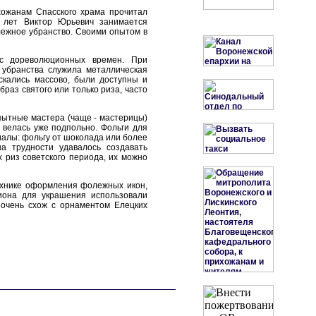
хожанам Спасского храма прочитал
о лет Виктор Юрьевич занимается
лежное убранство. Своими опытом в
 с дореволюционных времен. При
 убранства служила металлическая
кались массово, были доступны и
раз святого или только риза, часто
пытные мастера (чаще - мастерицы)
 велась уже подпольно. Фольги для
алы: фольгу от шоколада или более
а трудности удавалось создавать
 риз советского периода, их можно
технике оформления фолежных икон,
иона для украшения использовали
 очень схож с орнаментом Елецких