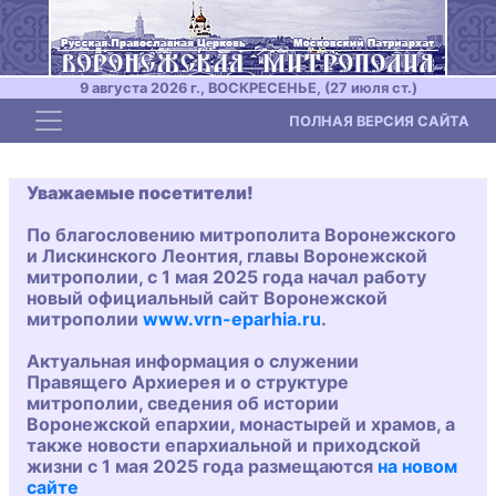
9 августа 2026 г., ВОСКРЕСЕНЬЕ, (27 июля ст.)
Toggle navigation
ПОЛНАЯ ВЕРСИЯ САЙТА
Уважаемые посетители!
По благословению митрополита Воронежского
и Лискинского Леонтия, главы Воронежской
митрополии, с 1 мая 2025 года начал работу
новый официальный сайт Воронежской
митрополии
www.vrn-eparhia.ru
.
Актуальная информация о служении
Правящего Архиерея и о структуре
митрополии, сведения об истории
Воронежской епархии, монастырей и храмов, а
также новости епархиальной и приходской
жизни с 1 мая 2025 года размещаются
на новом
сайте