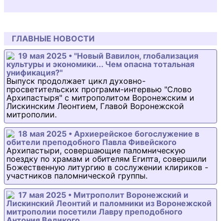
ГЛАВНЫЕ НОВОСТИ
19 мая 2025 • "Новый Вавилон, глобализация
культуры и экономики... Чем опасна тотальная
унификация?"
Выпуск продолжает цикл духовно-
просветительских программ-интервью "Слово
Архипастыря" с митрополитом Воронежским и
Лискинским Леонтием, Главой Воронежской
митрополии.
18 мая 2025 • Архиерейское богослужение в
обители преподобного Павла Фивейского
Архипастыри, совершающие паломническую
поездку по храмам и обителям Египта, совершили
Божественную литургию в сослужении клириков -
участников паломнической группы.
17 мая 2025 • Митрополит Воронежский и
Лискинский Леонтий и паломники из Воронежской
митрополии посетили Лавру преподобного
Антония Великого