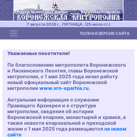
7 августа 2026 г., ПЯТНИЦА, (25 июля ст.)
Toggle navigation
ПОЛНАЯ ВЕРСИЯ САЙТА
Уважаемые посетители!
По благословению митрополита Воронежского
и Лискинского Леонтия, главы Воронежской
митрополии, с 1 мая 2025 года начал работу
новый официальный сайт Воронежской
митрополии
www.vrn-eparhia.ru
.
Актуальная информация о служении
Правящего Архиерея и о структуре
митрополии, сведения об истории
Воронежской епархии, монастырей и храмов, а
также новости епархиальной и приходской
жизни с 1 мая 2025 года размещаются
на новом
сайте