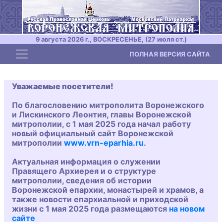
9 августа 2026 г., ВОСКРЕСЕНЬЕ, (27 июля ст.)
Toggle navigation
ПОЛНАЯ ВЕРСИЯ САЙТА
Уважаемые посетители!
По благословению митрополита Воронежского
и Лискинского Леонтия, главы Воронежской
митрополии, с 1 мая 2025 года начал работу
новый официальный сайт Воронежской
митрополии
www.vrn-eparhia.ru
.
Актуальная информация о служении
Правящего Архиерея и о структуре
митрополии, сведения об истории
Воронежской епархии, монастырей и храмов, а
также новости епархиальной и приходской
жизни с 1 мая 2025 года размещаются
на новом
сайте