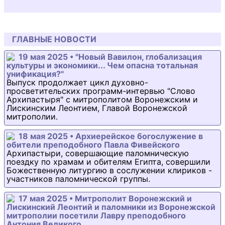
ГЛАВНЫЕ НОВОСТИ
19 мая 2025 • "Новый Вавилон, глобализация
культуры и экономики... Чем опасна тотальная
унификация?"
Выпуск продолжает цикл духовно-
просветительских программ-интервью "Слово
Архипастыря" с митрополитом Воронежским и
Лискинским Леонтием, Главой Воронежской
митрополии.
18 мая 2025 • Архиерейское богослужение в
обители преподобного Павла Фивейского
Архипастыри, совершающие паломническую
поездку по храмам и обителям Египта, совершили
Божественную литургию в сослужении клириков -
участников паломнической группы.
17 мая 2025 • Митрополит Воронежский и
Лискинский Леонтий и паломники из Воронежской
митрополии посетили Лавру преподобного
Антония Великого