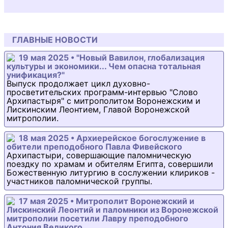
ГЛАВНЫЕ НОВОСТИ
19 мая 2025 • "Новый Вавилон, глобализация
культуры и экономики... Чем опасна тотальная
унификация?"
Выпуск продолжает цикл духовно-
просветительских программ-интервью "Слово
Архипастыря" с митрополитом Воронежским и
Лискинским Леонтием, Главой Воронежской
митрополии.
18 мая 2025 • Архиерейское богослужение в
обители преподобного Павла Фивейского
Архипастыри, совершающие паломническую
поездку по храмам и обителям Египта, совершили
Божественную литургию в сослужении клириков -
участников паломнической группы.
17 мая 2025 • Митрополит Воронежский и
Лискинский Леонтий и паломники из Воронежской
митрополии посетили Лавру преподобного
Антония Великого