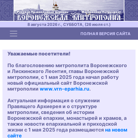
8 августа 2026 г., СУББОТА, (26 июля ст.)
Toggle navigation
ПОЛНАЯ ВЕРСИЯ САЙТА
Уважаемые посетители!
По благословению митрополита Воронежского
и Лискинского Леонтия, главы Воронежской
митрополии, с 1 мая 2025 года начал работу
новый официальный сайт Воронежской
митрополии
www.vrn-eparhia.ru
.
Актуальная информация о служении
Правящего Архиерея и о структуре
митрополии, сведения об истории
Воронежской епархии, монастырей и храмов, а
также новости епархиальной и приходской
жизни с 1 мая 2025 года размещаются
на новом
сайте