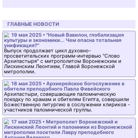
ГЛАВНЫЕ НОВОСТИ
19 мая 2025 • "Новый Вавилон, глобализация
культуры и экономики... Чем опасна тотальная
унификация?"
Выпуск продолжает цикл духовно-
просветительских программ-интервью "Слово
Архипастыря" с митрополитом Воронежским и
Лискинским Леонтием, Главой Воронежской
митрополии.
18 мая 2025 • Архиерейское богослужение в
обители преподобного Павла Фивейского
Архипастыри, совершающие паломническую
поездку по храмам и обителям Египта, совершили
Божественную литургию в сослужении клириков -
участников паломнической группы.
17 мая 2025 • Митрополит Воронежский и
Лискинский Леонтий и паломники из Воронежской
митрополии посетили Лавру преподобного
Антония Великого