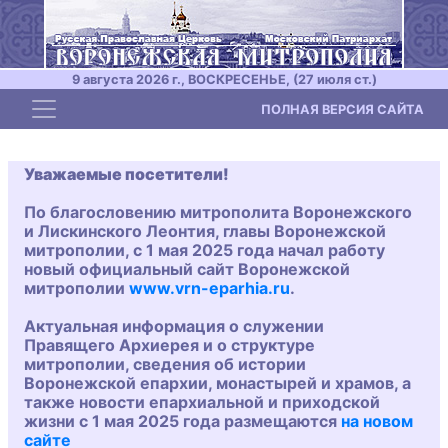
9 августа 2026 г., ВОСКРЕСЕНЬЕ, (27 июля ст.)
Toggle navigation
ПОЛНАЯ ВЕРСИЯ САЙТА
Уважаемые посетители!
По благословению митрополита Воронежского
и Лискинского Леонтия, главы Воронежской
митрополии, с 1 мая 2025 года начал работу
новый официальный сайт Воронежской
митрополии
www.vrn-eparhia.ru
.
Актуальная информация о служении
Правящего Архиерея и о структуре
митрополии, сведения об истории
Воронежской епархии, монастырей и храмов, а
также новости епархиальной и приходской
жизни с 1 мая 2025 года размещаются
на новом
сайте