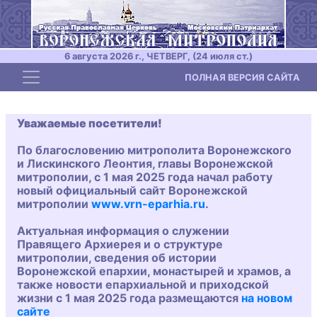
6 августа 2026 г., ЧЕТВЕРГ, (24 июля ст.)
Toggle navigation
ПОЛНАЯ ВЕРСИЯ САЙТА
Уважаемые посетители!
По благословению митрополита Воронежского
и Лискинского Леонтия, главы Воронежской
митрополии, с 1 мая 2025 года начал работу
новый официальный сайт Воронежской
митрополии
www.vrn-eparhia.ru
.
Актуальная информация о служении
Правящего Архиерея и о структуре
митрополии, сведения об истории
Воронежской епархии, монастырей и храмов, а
также новости епархиальной и приходской
жизни с 1 мая 2025 года размещаются
на новом
сайте