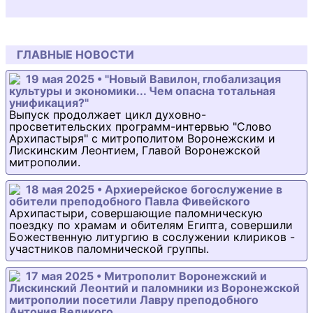
ГЛАВНЫЕ НОВОСТИ
19 мая 2025 • "Новый Вавилон, глобализация
культуры и экономики... Чем опасна тотальная
унификация?"
Выпуск продолжает цикл духовно-
просветительских программ-интервью "Слово
Архипастыря" с митрополитом Воронежским и
Лискинским Леонтием, Главой Воронежской
митрополии.
18 мая 2025 • Архиерейское богослужение в
обители преподобного Павла Фивейского
Архипастыри, совершающие паломническую
поездку по храмам и обителям Египта, совершили
Божественную литургию в сослужении клириков -
участников паломнической группы.
17 мая 2025 • Митрополит Воронежский и
Лискинский Леонтий и паломники из Воронежской
митрополии посетили Лавру преподобного
Антония Великого