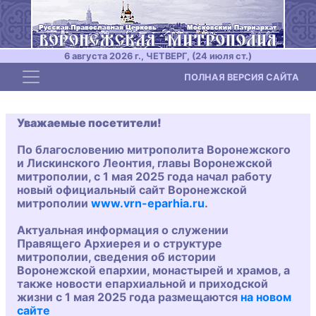
6 августа 2026 г., ЧЕТВЕРГ, (24 июля ст.)
Toggle navigation
ПОЛНАЯ ВЕРСИЯ САЙТА
Уважаемые посетители!
По благословению митрополита Воронежского
и Лискинского Леонтия, главы Воронежской
митрополии, с 1 мая 2025 года начал работу
новый официальный сайт Воронежской
митрополии
www.vrn-eparhia.ru
.
Актуальная информация о служении
Правящего Архиерея и о структуре
митрополии, сведения об истории
Воронежской епархии, монастырей и храмов, а
также новости епархиальной и приходской
жизни с 1 мая 2025 года размещаются
на новом
сайте