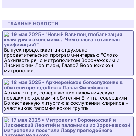
ГЛАВНЫЕ НОВОСТИ
19 мая 2025 • "Новый Вавилон, глобализация
культуры и экономики... Чем опасна тотальная
унификация?"
Выпуск продолжает цикл духовно-
просветительских программ-интервью "Слово
Архипастыря" с митрополитом Воронежским и
Лискинским Леонтием, Главой Воронежской
митрополии.
18 мая 2025 • Архиерейское богослужение в
обители преподобного Павла Фивейского
Архипастыри, совершающие паломническую
поездку по храмам и обителям Египта, совершили
Божественную литургию в сослужении клириков -
участников паломнической группы.
17 мая 2025 • Митрополит Воронежский и
Лискинский Леонтий и паломники из Воронежской
митрополии посетили Лавру преподобного
Антония Великого