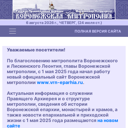
6 августа 2026 г., ЧЕТВЕРГ, (24 июля ст.)
Toggle navigation
ПОЛНАЯ ВЕРСИЯ САЙТА
Уважаемые посетители!
По благословению митрополита Воронежского
и Лискинского Леонтия, главы Воронежской
митрополии, с 1 мая 2025 года начал работу
новый официальный сайт Воронежской
митрополии
www.vrn-eparhia.ru
.
Актуальная информация о служении
Правящего Архиерея и о структуре
митрополии, сведения об истории
Воронежской епархии, монастырей и храмов, а
также новости епархиальной и приходской
жизни с 1 мая 2025 года размещаются
на новом
сайте