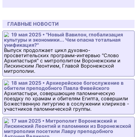
ГЛАВНЫЕ НОВОСТИ
19 мая 2025 • "Новый Вавилон, глобализация
культуры и экономики... Чем опасна тотальная
унификация?"
Выпуск продолжает цикл духовно-
просветительских программ-интервью "Слово
Архипастыря" с митрополитом Воронежским и
Лискинским Леонтием, Главой Воронежской
митрополии.
18 мая 2025 • Архиерейское богослужение в
обители преподобного Павла Фивейского
Архипастыри, совершающие паломническую
поездку по храмам и обителям Египта, совершили
Божественную литургию в сослужении клириков -
участников паломнической группы.
17 мая 2025 • Митрополит Воронежский и
Лискинский Леонтий и паломники из Воронежской
митрополии посетили Лавру преподобного
Антония Великого