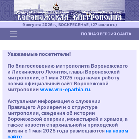
9 августа 2026 г., ВОСКРЕСЕНЬЕ, (27 июля ст.)
Toggle navigation
ПОЛНАЯ ВЕРСИЯ САЙТА
Уважаемые посетители!
По благословению митрополита Воронежского
и Лискинского Леонтия, главы Воронежской
митрополии, с 1 мая 2025 года начал работу
новый официальный сайт Воронежской
митрополии
www.vrn-eparhia.ru
.
Актуальная информация о служении
Правящего Архиерея и о структуре
митрополии, сведения об истории
Воронежской епархии, монастырей и храмов, а
также новости епархиальной и приходской
жизни с 1 мая 2025 года размещаются
на новом
сайте