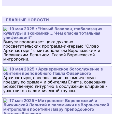
ГЛАВНЫЕ НОВОСТИ
19 мая 2025 • "Новый Вавилон, глобализация
культуры и экономики... Чем опасна тотальная
унификация?"
Выпуск продолжает цикл духовно-
просветительских программ-интервью "Слово
Архипастыря" с митрополитом Воронежским и
Лискинским Леонтием, Главой Воронежской
митрополии.
18 мая 2025 • Архиерейское богослужение в
обители преподобного Павла Фивейского
Архипастыри, совершающие паломническую
поездку по храмам и обителям Египта, совершили
Божественную литургию в сослужении клириков -
участников паломнической группы.
17 мая 2025 • Митрополит Воронежский и
Лискинский Леонтий и паломники из Воронежской
митрополии посетили Лавру преподобного
Антония Великого