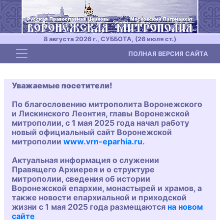
8 августа 2026 г., СУББОТА, (26 июля ст.)
Toggle navigation
ПОЛНАЯ ВЕРСИЯ САЙТА
Уважаемые посетители!
По благословению митрополита Воронежского
и Лискинского Леонтия, главы Воронежской
митрополии, с 1 мая 2025 года начал работу
новый официальный сайт Воронежской
митрополии
www.vrn-eparhia.ru
.
Актуальная информация о служении
Правящего Архиерея и о структуре
митрополии, сведения об истории
Воронежской епархии, монастырей и храмов, а
также новости епархиальной и приходской
жизни с 1 мая 2025 года размещаются
на новом
сайте