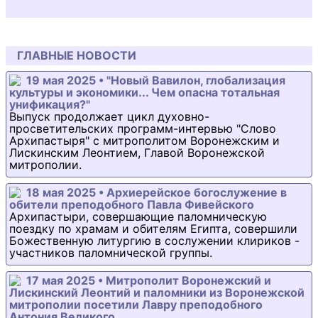
ГЛАВНЫЕ НОВОСТИ
19 мая 2025 • "Новый Вавилон, глобализация
культуры и экономики... Чем опасна тотальная
унификация?"
Выпуск продолжает цикл духовно-
просветительских программ-интервью "Слово
Архипастыря" с митрополитом Воронежским и
Лискинским Леонтием, Главой Воронежской
митрополии.
18 мая 2025 • Архиерейское богослужение в
обители преподобного Павла Фивейского
Архипастыри, совершающие паломническую
поездку по храмам и обителям Египта, совершили
Божественную литургию в сослужении клириков -
участников паломнической группы.
17 мая 2025 • Митрополит Воронежский и
Лискинский Леонтий и паломники из Воронежской
митрополии посетили Лавру преподобного
Антония Великого