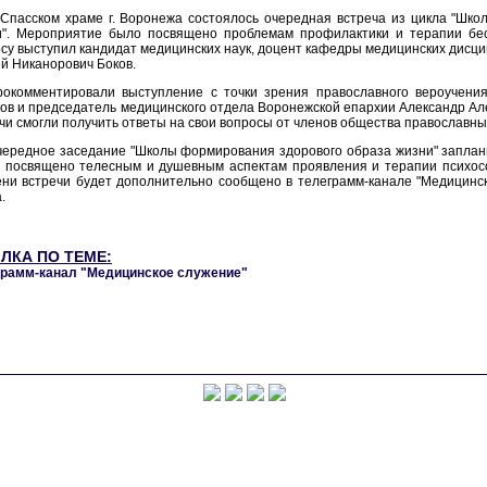
 Спасском храме г. Воронежа состоялось очередная встреча из цикла "Шк
и". Мероприятие было посвящено проблемам профилактики и терапии бе
су выступил кандидат медицинских наук, доцент кафедры медицинских дисц
й Никанорович Боков.
рокомментировали выступление с точки зрения православного вероучени
ов и председатель медицинского отдела Воронежской епархии Александр Ал
чи смогли получить ответы на свои вопросы от членов общества православны
чередное заседание "Школы формирования здорового образа жизни" заплан
 посвящено телесным и душевным аспектам проявления и терапии психосо
ни встречи будет дополнительно сообщено в телеграмм-канале "Медицинск
.
ЛКА ПО ТЕМЕ:
грамм-канал "Медицинское служение"