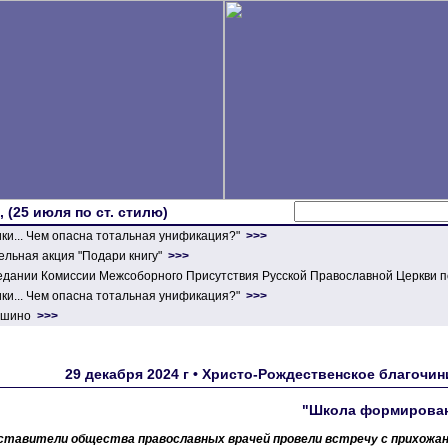
 (25 июля по ст. стилю)
ики... Чем опасна тотальная унификация?"
>>>
льная акция "Подари книгу"
>>>
едании Комиссии Межсоборного Присутствия Русской Православной Церкви п
ики... Чем опасна тотальная унификация?"
>>>
ершино
>>>
29 декабря 2024 г • Христо-Рождественское благочин
"Школа формирован
ставители общества православных врачей провели встречу с прихожан