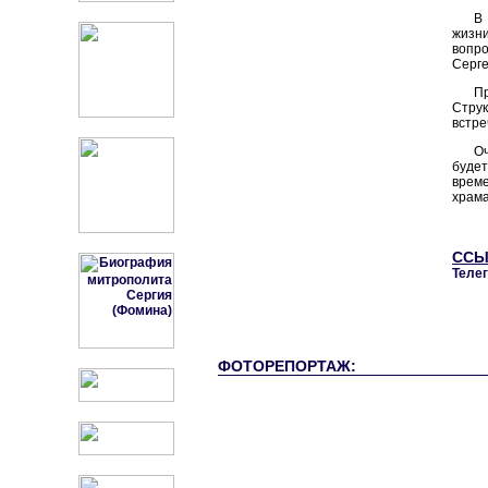
В
жизн
вопро
Серге
П
Струк
встре
О
будет
време
храма
ССЫ
Теле
ФОТОРЕПОРТАЖ: