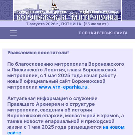
7 августа 2026 г., ПЯТНИЦА, (25 июля ст.)
Toggle navigation
ПОЛНАЯ ВЕРСИЯ САЙТА
Уважаемые посетители!
По благословению митрополита Воронежского
и Лискинского Леонтия, главы Воронежской
митрополии, с 1 мая 2025 года начал работу
новый официальный сайт Воронежской
митрополии
www.vrn-eparhia.ru
.
Актуальная информация о служении
Правящего Архиерея и о структуре
митрополии, сведения об истории
Воронежской епархии, монастырей и храмов, а
также новости епархиальной и приходской
жизни с 1 мая 2025 года размещаются
на новом
сайте