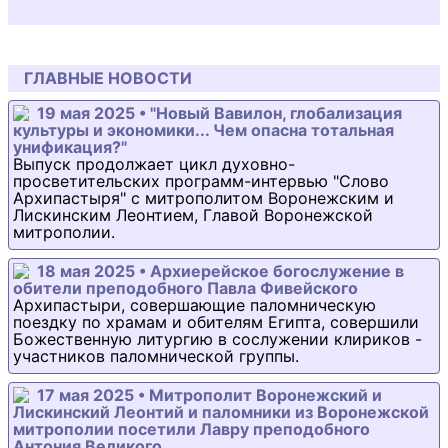
ГЛАВНЫЕ НОВОСТИ
19 мая 2025 • "Новый Вавилон, глобализация
культуры и экономики... Чем опасна тотальная
унификация?"
Выпуск продолжает цикл духовно-
просветительских программ-интервью "Слово
Архипастыря" с митрополитом Воронежским и
Лискинским Леонтием, Главой Воронежской
митрополии.
18 мая 2025 • Архиерейское богослужение в
обители преподобного Павла Фивейского
Архипастыри, совершающие паломническую
поездку по храмам и обителям Египта, совершили
Божественную литургию в сослужении клириков -
участников паломнической группы.
17 мая 2025 • Митрополит Воронежский и
Лискинский Леонтий и паломники из Воронежской
митрополии посетили Лавру преподобного
Антония Великого