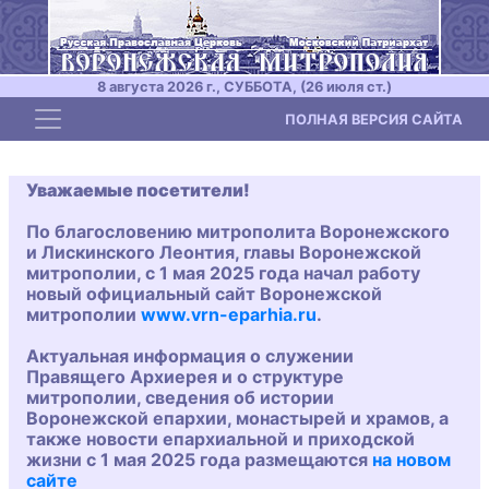
8 августа 2026 г., СУББОТА, (26 июля ст.)
Toggle navigation
ПОЛНАЯ ВЕРСИЯ САЙТА
Уважаемые посетители!
По благословению митрополита Воронежского
и Лискинского Леонтия, главы Воронежской
митрополии, с 1 мая 2025 года начал работу
новый официальный сайт Воронежской
митрополии
www.vrn-eparhia.ru
.
Актуальная информация о служении
Правящего Архиерея и о структуре
митрополии, сведения об истории
Воронежской епархии, монастырей и храмов, а
также новости епархиальной и приходской
жизни с 1 мая 2025 года размещаются
на новом
сайте