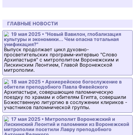
ГЛАВНЫЕ НОВОСТИ
19 мая 2025 • "Новый Вавилон, глобализация
культуры и экономики... Чем опасна тотальная
унификация?"
Выпуск продолжает цикл духовно-
просветительских программ-интервью "Слово
Архипастыря" с митрополитом Воронежским и
Лискинским Леонтием, Главой Воронежской
митрополии.
18 мая 2025 • Архиерейское богослужение в
обители преподобного Павла Фивейского
Архипастыри, совершающие паломническую
поездку по храмам и обителям Египта, совершили
Божественную литургию в сослужении клириков -
участников паломнической группы.
17 мая 2025 • Митрополит Воронежский и
Лискинский Леонтий и паломники из Воронежской
митрополии посетили Лавру преподобного
Антония Великого