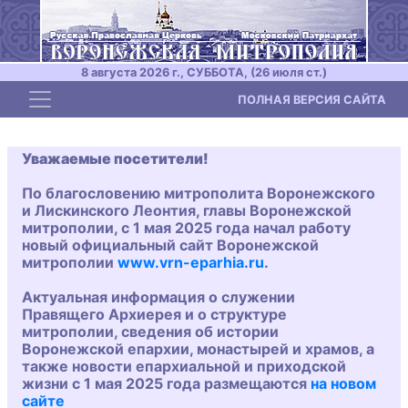
8 августа 2026 г., СУББОТА, (26 июля ст.)
Toggle navigation
ПОЛНАЯ ВЕРСИЯ САЙТА
Уважаемые посетители!
По благословению митрополита Воронежского
и Лискинского Леонтия, главы Воронежской
митрополии, с 1 мая 2025 года начал работу
новый официальный сайт Воронежской
митрополии
www.vrn-eparhia.ru
.
Актуальная информация о служении
Правящего Архиерея и о структуре
митрополии, сведения об истории
Воронежской епархии, монастырей и храмов, а
также новости епархиальной и приходской
жизни с 1 мая 2025 года размещаются
на новом
сайте