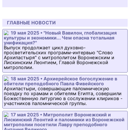
ГЛАВНЫЕ НОВОСТИ
19 мая 2025 • "Новый Вавилон, глобализация
культуры и экономики... Чем опасна тотальная
унификация?"
Выпуск продолжает цикл духовно-
просветительских программ-интервью "Слово
Архипастыря" с митрополитом Воронежским и
Лискинским Леонтием, Главой Воронежской
митрополии.
18 мая 2025 • Архиерейское богослужение в
обители преподобного Павла Фивейского
Архипастыри, совершающие паломническую
поездку по храмам и обителям Египта, совершили
Божественную литургию в сослужении клириков -
участников паломнической группы.
17 мая 2025 • Митрополит Воронежский и
Лискинский Леонтий и паломники из Воронежской
митрополии посетили Лавру преподобного
Антония Великого