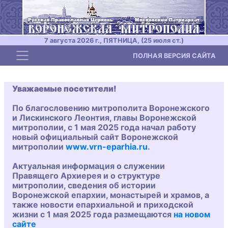
7 августа 2026 г., ПЯТНИЦА, (25 июля ст.)
Toggle navigation
ПОЛНАЯ ВЕРСИЯ САЙТА
Уважаемые посетители!
По благословению митрополита Воронежского
и Лискинского Леонтия, главы Воронежской
митрополии, с 1 мая 2025 года начал работу
новый официальный сайт Воронежской
митрополии
www.vrn-eparhia.ru
.
Актуальная информация о служении
Правящего Архиерея и о структуре
митрополии, сведения об истории
Воронежской епархии, монастырей и храмов, а
также новости епархиальной и приходской
жизни с 1 мая 2025 года размещаются
на новом
сайте