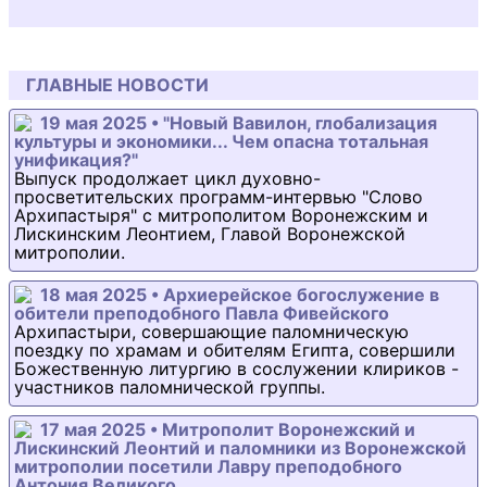
ГЛАВНЫЕ НОВОСТИ
19 мая 2025 • "Новый Вавилон, глобализация
культуры и экономики... Чем опасна тотальная
унификация?"
Выпуск продолжает цикл духовно-
просветительских программ-интервью "Слово
Архипастыря" с митрополитом Воронежским и
Лискинским Леонтием, Главой Воронежской
митрополии.
18 мая 2025 • Архиерейское богослужение в
обители преподобного Павла Фивейского
Архипастыри, совершающие паломническую
поездку по храмам и обителям Египта, совершили
Божественную литургию в сослужении клириков -
участников паломнической группы.
17 мая 2025 • Митрополит Воронежский и
Лискинский Леонтий и паломники из Воронежской
митрополии посетили Лавру преподобного
Антония Великого