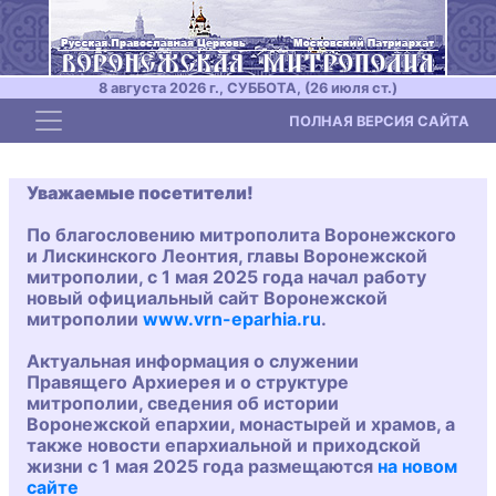
8 августа 2026 г., СУББОТА, (26 июля ст.)
Toggle navigation
ПОЛНАЯ ВЕРСИЯ САЙТА
Уважаемые посетители!
По благословению митрополита Воронежского
и Лискинского Леонтия, главы Воронежской
митрополии, с 1 мая 2025 года начал работу
новый официальный сайт Воронежской
митрополии
www.vrn-eparhia.ru
.
Актуальная информация о служении
Правящего Архиерея и о структуре
митрополии, сведения об истории
Воронежской епархии, монастырей и храмов, а
также новости епархиальной и приходской
жизни с 1 мая 2025 года размещаются
на новом
сайте