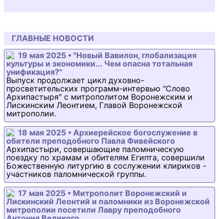
ГЛАВНЫЕ НОВОСТИ
19 мая 2025 • "Новый Вавилон, глобализация
культуры и экономики... Чем опасна тотальная
унификация?"
Выпуск продолжает цикл духовно-
просветительских программ-интервью "Слово
Архипастыря" с митрополитом Воронежским и
Лискинским Леонтием, Главой Воронежской
митрополии.
18 мая 2025 • Архиерейское богослужение в
обители преподобного Павла Фивейского
Архипастыри, совершающие паломническую
поездку по храмам и обителям Египта, совершили
Божественную литургию в сослужении клириков -
участников паломнической группы.
17 мая 2025 • Митрополит Воронежский и
Лискинский Леонтий и паломники из Воронежской
митрополии посетили Лавру преподобного
Антония Великого